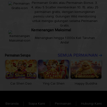
Permainan Gratis atau Permainan Bonus. 3,
4, atau 5 Scatter memberikan 10, 15, atau 25
permainan gratis, dengan kemungkinan
pemicu ulang. Gulungan Wild mendorong
untuk mengisi gulungan selama Permainan
Gratis.
Kemenangan Maksimal
Menangkan hingga 1.000x Kali Taruhan
Anda!
Permainan Serupa
SEMUA PERMAINAN
Cai Shen Dao
Ying Cai Shen
Happy Buddha
Beranda
Siapa Kami
Permainan
Hubungi Kami