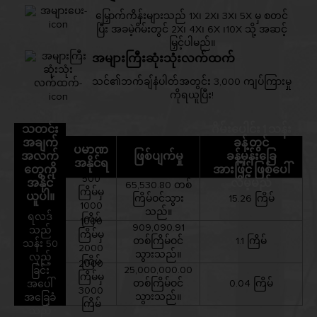
မြှောက်ကိန်းများသည် 1X၊ 2X၊ 3X၊ 5X မှ စတင်
ပြီး အခမဲ့ဂိမ်းတွင် 2X၊ 4X၊ 6X ၊10X သို့ အဆင့်
မြှင့်ပါမည်။
အများကြီးဆုံးသုံးလက်ထက်
သင်၏ဘက်ချ်နံပါတ်အတွင်း 3,000 ကျပ်ကြားမှု
ကိုရယူပြီး!
သတင်း
ဂိမ်းပေါင်း 1 သန်း
အချက်
ခန့်တွင်
ပမာဏ
အလက်
ဖြစ်ပျက်မှု
ခန့်မှန်းခြေ
အနိုင်ရ
တွေကို
အားဖြင့် ဖြစ်ပေါ်
500
အနိုင်
လိမ့်မည်
65,530.80 တစ်
ကြိမ်မှ
ယူပါ။
ကြိမ်ဝင်သွား
15.26 ကြိမ်
1000
သည်။
ရလဒ်
ကြိမ်
1000
909,090.91
သည်
ကြိမ်မှ
တစ်ကြိမ်ဝင်
1.1 ကြိမ်
သန်း 50
2000
သွားသည်။
လှည့်
ကြိမ်
2000
25,000,000.00
ခြင်း
ကြိမ်မှ
တစ်ကြိမ်ဝင်
0.04 ကြိမ်
အပေါ်
3000
သွားသည်။
အခြေခံ
ကြိမ်
သည်