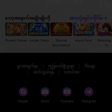
သော့အနောက်အမျိုးမျိုးကို
အားလုံးရှင်းကိုဂိမ်
Flower Fairies
Jungle Diary
Eternal
Aqua Reef
Blessing 
Abundance
Tu
မူလစာမျက်နှာ
ကျွန်တော်ရှိသူမျာ
ဂိမ်းမျာ
ဆက်သွယ်ရန်
သတင်းစာ
Skype
Email
Youtube
Telegram