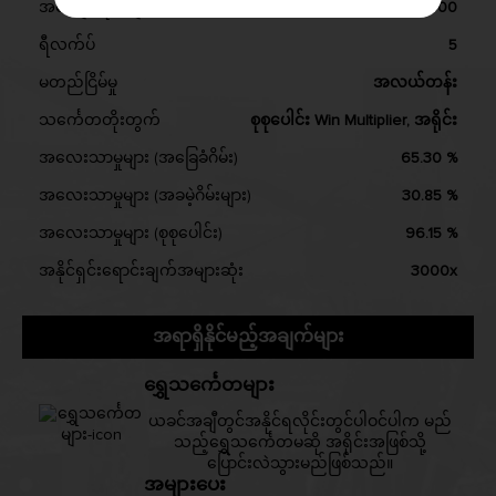
အလျော်လိုင်းများ
2000
ရီလက်ပ်
5
မတည်ငြိမ်မှု
အလယ်တန်း
သင်္ကေတတိုးတွက်
စုစုပေါင်း Win Multiplier, အရိုင်း
အလေးသာမှုများ (အခြေခံဂိမ်း)
65.30 %
အလေးသာမှုများ (အခမဲ့ဂိမ်းများ)
30.85 %
အလေးသာမှုများ (စုစုပေါင်း)
96.15 %
အနိုင်ရှင်းရောင်းချက်အများဆုံး
3000x
အရာရှိနိုင်မည့်အချက်များ
ရွှေသင်္ကေတများ
ယခင်အချီတွင်အနိုင်ရလိုင်းတွင်ပါဝင်ပါက မည်
သည့်ရွှေသင်္ကေတမဆို အရိုင်းအဖြစ်သို့
ပြောင်းလဲသွားမည်ဖြစ်သည်။
အများပေး