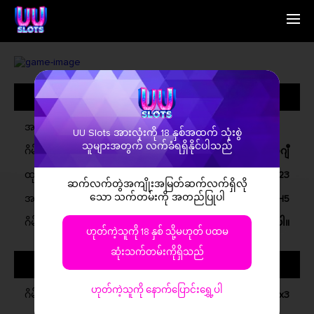
မူလစာမျက်နှာ
English
ကျွန်တော်ရှိသူမျာ
Simplified Chinese
ဂိမ်းမျာ
Traditional Chinese
အထွေထွေအမျိုးအစားမျာ
ဆက်သွယ်ရန်
Bangladesh
သတင်းစာ
Phillipines
မြန်မာမိတ်ဆွေ
Hindi
အမည်
UU Slots အားလုံးကို 18 နှစ်အထက် သုံးစွဲ
Indonesia
သူများအတွက် လက်ခံရရှိနိုင်ပါသည်
ဂိမ်းအမျိုးအစား
ဗီဒီယို အိုလ်ဂျီ
Korean
Cambodia
ထုတ်ရန်
မေ, 2023
ဆက်လက်တွဲအကျိုးအမြတ်ဆက်လက်ရှိလို
Laos
သော သက်တမ်းကို အတည်ပြုပါ
အဆက်တင်သွားပြီ
ဝင်ဒို, iOS, အနိုင်ရိုက်, H5
Malay
Burmese
ဂိမ်းရှင်းမှုရှိမှု
အခမဲ့ကား, အခမဲ့ဂိမ်းဝယ်ပါ, အနိုင်ယူပါ။
ဟုတ်ကဲ့သူကို 18 နှစ် သို့မဟုတ် ပထမ
Nepali
Thai
ဆုံးသက်တမ်းကိုရှိသည်
ဂိမ်းအကြောင်
Pakistan
Vietnam
ဟုတ်ကဲ့သူကို နောက်ပြောင်းရွှေ့ပါ
ဂိမ်းအမျိုးအစား
5x3