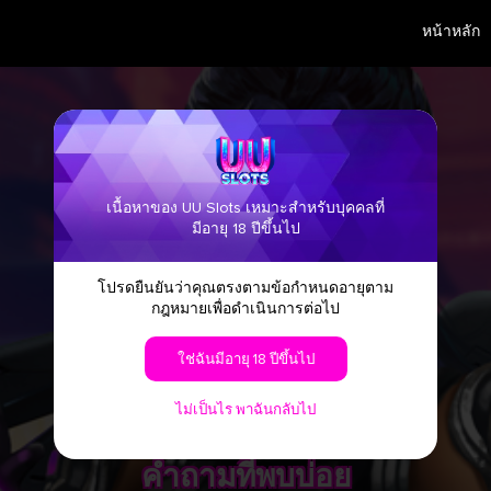
หน้าหลัก
เนื้อหาของ UU Slots เหมาะสำหรับบุคคลที่
มีอายุ 18 ปีขึ้นไป
โปรดยืนยันว่าคุณตรงตามข้อกำหนดอายุตาม
กฎหมายเพื่อดำเนินการต่อไป
ใช่ฉันมีอายุ 18 ปีขึ้นไป
ไม่เป็นไร พาฉันกลับไป
คำถามที่พบบ่อย