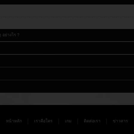
 ๆ อย่างไร？
หน้าหลัก
เราคือใคร
เกม
ติดต่อเรา
ข่าวสาร