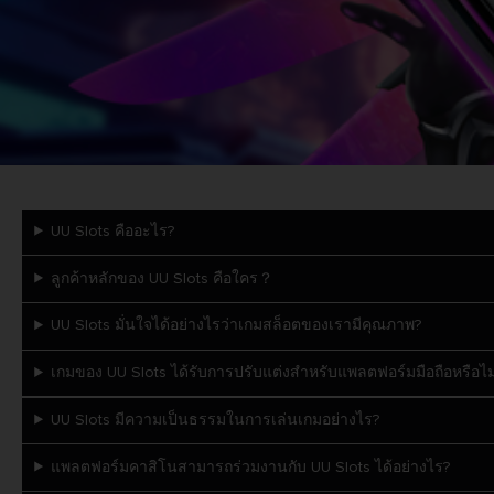
UU Slots คืออะไร?
ลูกค้าหลักของ UU Slots คือใคร？
UU Slots มั่นใจได้อย่างไรว่าเกมสล็อตของเรามีคุณภาพ?
เกมของ UU Slots ได้รับการปรับแต่งสำหรับแพลตฟอร์มมือถือหรือไม
UU Slots มีความเป็นธรรมในการเล่นเกมอย่างไร?
แพลตฟอร์มคาสิโนสามารถร่วมงานกับ UU Slots ได้อย่างไร?