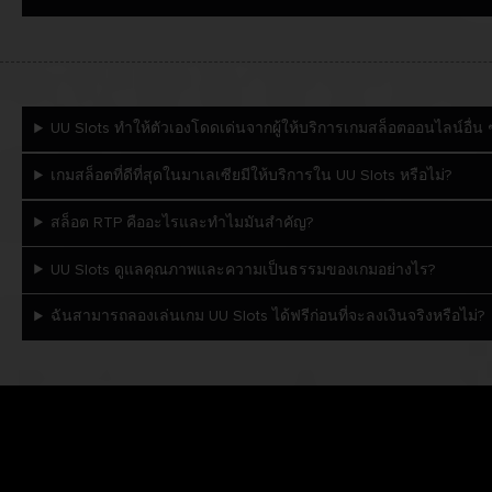
UU Slots ทำให้ตัวเองโดดเด่นจากผู้ให้บริการเกมสล็อตออนไลน์อื่น
เกมสล็อตที่ดีที่สุดในมาเลเซียมีให้บริการใน UU Slots หรือไม่?
สล็อต RTP คืออะไรและทำไมมันสำคัญ?
UU Slots ดูแลคุณภาพและความเป็นธรรมของเกมอย่างไร?
ฉันสามารถลองเล่นเกม UU Slots ได้ฟรีก่อนที่จะลงเงินจริงหรือไม่?