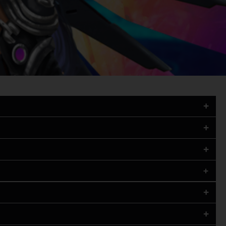
Pakistan
Vietnam