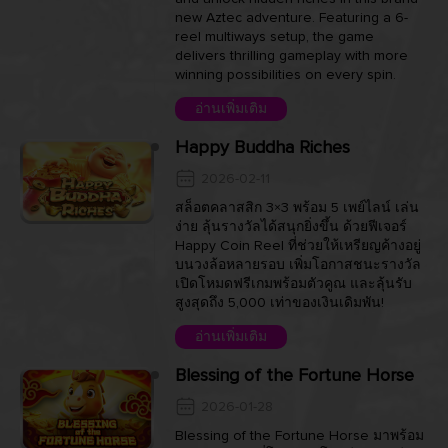
new Aztec adventure. Featuring a 6-
reel multiways setup, the game
delivers thrilling gameplay with more
winning possibilities on every spin.
อ่านเพิ่มเติม
Happy Buddha Riches
2026-02-11
สล็อตคลาสสิก 3×3 พร้อม 5 เพย์ไลน์ เล่น
ง่าย ลุ้นรางวัลได้สนุกยิ่งขึ้น ด้วยฟีเจอร์
Happy Coin Reel ที่ช่วยให้เหรียญค้างอยู่
บนวงล้อหลายรอบ เพิ่มโอกาสชนะรางวัล
เปิดโหมดฟรีเกมพร้อมตัวคูณ และลุ้นรับ
สูงสุดถึง 5,000 เท่าของเงินเดิมพัน!
อ่านเพิ่มเติม
Blessing of the Fortune Horse
2026-01-28
Blessing of the Fortune Horse มาพร้อม