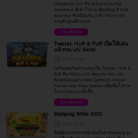
เกมขูดแบบ 3x3 ที่มาพร้อมระบบ Pay
Anywhere ที่เข้าใจง่าย เพียงจับคู่ ตัวเลข
Gold Bar ที่เหมือนกัน 3 ตัว ก็รับรางวัล
ตามตัวคูณที่กำหนด
อ่านเพิ่มเติม
Twister: Huff & Puff เปิดให้เล่น
แล้วบน UU Slots!
2026-07-15
เตรียมพบกับความสนุกใน Twister: Huff &
Puff ที่มาพร้อม 243 Ways to Win และ
ฟีเจอร์เด่นอย่าง Wild Symbols, House
Frames และ Free Games เพื่อเพิ่มโอกาส
ในการชนะมากยิ่งขึ้น
อ่านเพิ่มเติม
Mahjong Wilds 1000
2026-06-18
สัมผัสประสบการณ์เกมสล็อต Mahjong รูป