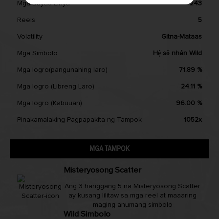
Mga Bayad-Linya
243
Reels
5
Volatility
Gitna-Mataas
Mga Simbolo
Hệ số nhân Wild
Mga logro(pangunahing laro)
71.89 %
Mga logro (Libreng Laro)
24.11 %
Mga logro (Kabuuan)
96.00 %
Pinakamalaking Pagpapakita ng Tampok
1052x
MGA TAMPOK
Misteryosong Scatter
Ang 3 hanggang 5 na Misteryosong Scatter
ay kusang lilitaw sa mga reel at maaaring
maging anumang simbolo
Wild Simbolo