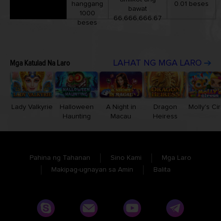
hanggang
0.01 beses
bawat
1000
66,666,666.67
beses
Mga Katulad Na Laro
LAHAT NG MGA LARO
Lady Valkyrie
Halloween
A Night in
Dragon
Molly's Ci
Haunting
Macau
Heiress
Pahina ng Tahanan
Sino Kami
Mga Laro
Makipag-ugnayan sa Amin
Balita