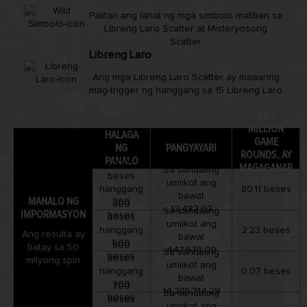
Palitan ang lahat ng mga simbolo maliban sa
Libreng Laro Scatter at Misteryosong
Scatter
Libreng Laro
Ang mga Libreng Laro Scatter ay maaaring
mag-trigger ng hanggang sa 15 Libreng Laro
SA 1
MILLION
HALAGA
GAME
NG
PANGYAYARI
ROUNDS, AY
PANALO
100
MAGAGANAP
Sa sandaling
beses
SA TANTI
umiikot ang
hanggang
80.11 beses
bawat
MANALO NG
300
300
12,482.62
Sa sandaling
IMPORMASYON
beses
beses
umiikot ang
hanggang
2.23 beses
Ang resulta ay
bawat
500
500
batay sa 50
447,573.09
Sa sandaling
beses
beses
milyong spin
umiikot ang
hanggang
0.07 beses
bawat
700
700
14,285,714.29
Sa sandaling
beses
beses
umiikot ang