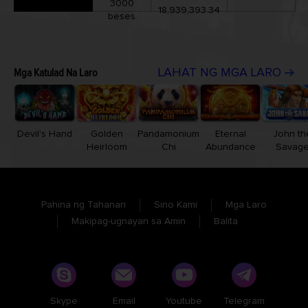
3000
18,939,393.34
beses
Mga Katulad Na Laro
LAHAT NG MGA LARO
Devil's Hand
Golden
Pandamonium
Eternal
John th
Heirloom
Chi
Abundance
Savag
Pahina ng Tahanan
Sino Kami
Mga Laro
Makipag-ugnayan sa Amin
Balita
Skype
Email
Youtube
Telegram