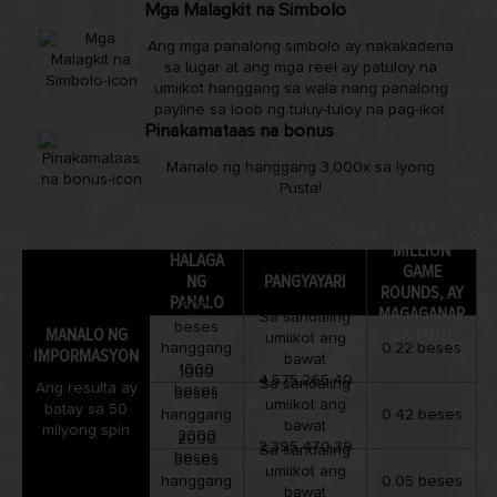
Mga Malagkit na Simbolo
Ang mga panalong simbolo ay nakakadena
sa lugar at ang mga reel ay patuloy na
umiikot hanggang sa wala nang panalong
payline sa loob ng tuluy-tuloy na pag-ikot.
Pinakamataas na bonus
Manalo ng hanggang 3,000x sa Iyong
Pusta!
SA 1
MILLION
HALAGA
GAME
NG
PANGYAYARI
ROUNDS, AY
PANALO
500
MAGAGANAP
Sa sandaling
beses
MANALO NG
SA TANTI
umiikot ang
hanggang
0.22 beses
IMPORMASYON
bawat
1000
1000
4,575,265.40
Sa sandaling
Ang resulta ay
beses
beses
umiikot ang
batay sa 50
hanggang
0.42 beses
bawat
milyong spin
2000
2000
2,395,470.39
Sa sandaling
beses
beses
umiikot ang
hanggang
0.05 beses
bawat