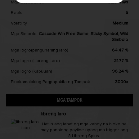
Mga Bayad-Linya
3125 ways
Reels
5
Volatility
Medium
Mga Simbolo
Cascade Win Free Game, Sticky Symbol, Wild
Simbolo
Mga logro(pangunahing laro)
64.47 %
Mga logro (Libreng Laro)
31.77 %
Mga logro (Kabuuan)
96.24 %
Pinakamalaking Pagpapakita ng Tampok
3000x
MGA TAMPOK
libreng laro
Hatiin ang lahat ng mga kahoy na bloke na
may panalong payline upang ma-trigger ang
8 Libreng Spins.