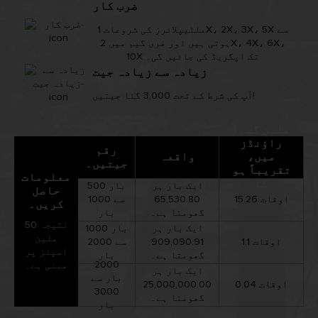
ضرب کار
ملٹیپلائرز کی شروعات 1X، 2X، 3X، 5X سے
ہوتی ہیں اور فری گیم میں 2X، 4X، 6X،
10X تک اپگریڈ کی جائیں گی۔
زیادہ سے زیادہ جیت
آپ کی شرط کے تحت 3,000 گنا جیتیں!
1 ملین گیم
راؤنڈز
رقم
میں،
واقعہ
جیتیں۔
تقریباً ہو
معلومات
گا
ایک بار ہر
500 بار
حاصل
15.26 اوقات
65,530.80
سے 1000
کریں۔
گھومتا ہے۔
بار
نتیجہ 50
ایک بار ہر
1000 بار
ملین
1.1 اوقات
909,090.91
سے 2000
اسپنز پر
گھومتا ہے۔
بار
2000
مبنی ہے۔
ایک بار ہر
بار سے
0.04 اوقات
25,000,000.00
3000
گھومتا ہے۔
بار