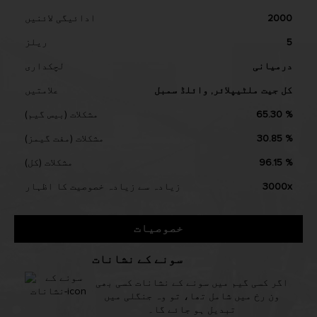
2000
ادائیگی لائنیں
5
ریلز
درمیانی
لچکداری
کل جیت ملٹیپلائر, وائلڈ سمبل
علامتیں
65.30 %
مشکلات (بیس گیم)
30.85 %
مشکلات (مفت گیمز)
96.15 %
مشکلات (کل)
3000x
زیادہ سے زیادہ خصوصیت کا اظہار
خصوصیات
سونے کے نشانات
اگر کسی گیم میں سونے کے نشانات کسی بھی
ون رخ میں شامل تھا، تو وہ جنگلی میں
تبدیل ہو جائے گا۔