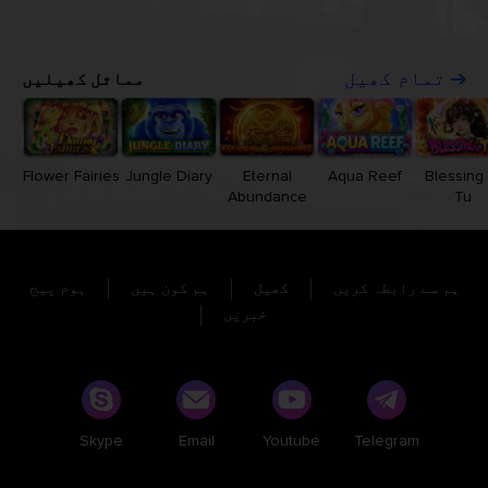
مماثل کھیلیں
تمام کھیل
Flower Fairies
Jungle Diary
Eternal
Aqua Reef
Blessing 
Abundance
Tu
ہم سے رابطہ کریں
کھیل
ہم کون ہیں
ہوم پیج
خبریں
Skype
Email
Youtube
Telegram