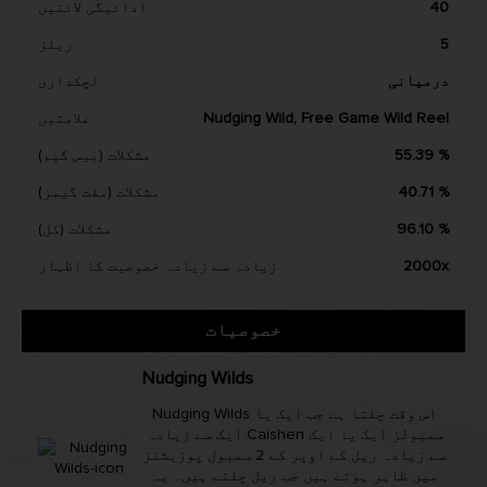
40
ادائیگی لائنیں
5
ریلز
درمیانی
لچکداری
Nudging Wild, Free Game Wild Reel
علامتیں
55.39 %
مشکلات (بیس گیم)
40.71 %
مشکلات (مفت گیمز)
96.10 %
مشکلات (کل)
2000x
زیادہ سے زیادہ خصوصیت کا اظہار
خصوصیات
Nudging Wilds
Nudging Wilds اس وقت چلتا ہے جب ایک یا
ایک سے زیادہ Caishen سمبولز ایک یا ایک
سے زیادہ ریل کے اوپر کے 2 سمبول پوزیشنز
میں ظاہر ہوتے ہیں جب ریل چلتے ہیں۔ یہ