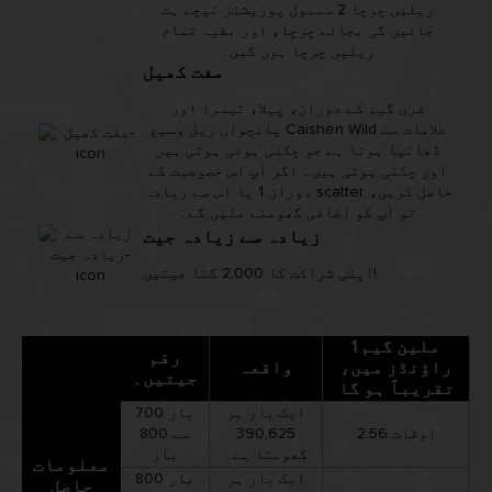
ریلیں چرچا 2 سمبول پوزیشنز نیچے ہٹ
جائیں گی بجائے چرچا، اور بقیہ تمام
ریلیں چرچا ہوں گیں۔
مفت کھیل
فری گیم کے دوران، پہلا، تیسرا اور
پانچواں ریل وسیع Caishen Wild علامات سے
ڈھانپا ہوتا ہے جو چکنی ہوئی ہوتی ہیں
اور چکنی ہوتی ہیں۔ اگر آپ اس خصوصیت کے
دوران 1 یا اس سے زیادہ scatter حاصل کریں،
تو آپ کو اضافی گھومنے ملیں گے۔
زیادہ سے زیادہ جیت
اپنی شراکت کا 2,000 گنا جیتیں!
1 ملین گیم
رقم
راؤنڈز میں،
واقعہ
جیتیں۔
تقریباً ہو گا
ایک بار ہر
700 بار
2.56 اوقات
390,625
سے 800
گھومتا ہے۔
بار
معلومات
ایک بار ہر
800 بار
حاصل