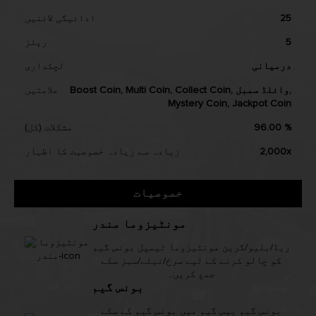
25
ادائیگی لائنیں
5
ریلز
درمیانی
لچکداری
Boost Coin, Multi Coin, Collect Coin, وائلڈ سمبل,
علامتیں
Mystery Coin, Jackpot Coin
96.00 %
مشکلات (کل)
2,000x
زیادہ سے زیادہ خصوصیت کا اظہار
خصوصیات
مونٹیزوما مندر
ریڈ/بلیو/گرین مونٹیزوما ٹیمپل بونس گیم
کو چالو کرنے کے لیے سرخ/نیلے/سبز سکے
جمع کریں۔
بونس گیم
بونس گیم بیس گیم میں بونس گیم کے سکے