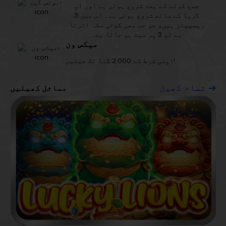
جمع کرنے کے بعد شروع ہوتی ہے اور اپ
گریڈ کے ساتھ شروع ہوتی ہے۔ اس میں 3
ریسپینز ہیں، جو جب بھی کوئی سکہ اترتا
ہے تو 3 پر سیٹ ہو جاتا ہے۔
میکس ون
اپنی شرط کے 2,000 گنا تک جیتیں!
مماثل کھیلیں
تمام کھیل