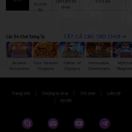
1,851,851.85
0.54 lần
10,000
quay
lần
Các Trò Chơi Tương Tự
TẤT CẢ CÁC TRÒ CHƠI
Arcane
Four Season
Father of
Honorable
Mythica
Sorceress
Dragons
Olympus
Cimmerians
Magicia
Trang chủ
Chúng ta là ai
Trò chơi
Liên hệ
tin tức