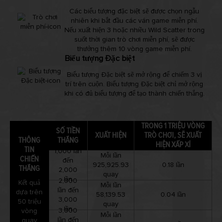
Các biểu tượng đặc biệt sẽ được chọn ngẫu
nhiên khi bắt đầu các ván game miễn phí.
Nếu xuất hiện 3 hoặc nhiều Wild Scatter trong
suốt thời gian trò chơi miễn phí, sẽ được
thưởng thêm 10 vòng game miễn phí.
Biểu tượng Đặc biệt
Biểu tượng Đặc biệt sẽ mở rộng để chiếm 3 vị
trí trên cuộn. Biểu tượng Đặc biệt chỉ mở rộng
khi có đủ biểu tượng để tạo thành chiến thắng.
TRONG 1 TRIỆU VÒNG
SỐ TIỀN
XUẤT HIỆN
TRÒ CHƠI, SẼ XUẤT
THÔNG
THẮNG
HIỆN XẤP XỈ
TIN
1,000 lần
Mỗi lần
CHIẾN
đến
925,925.93
0.18 lần
THẮNG
2,000
quay
lần
2,000
Kết quả
Mỗi lần
lần đến
dựa trên
58,139.53
0.04 lần
3,000
50 triệu
quay
lần
3,000
vòng
Mỗi lần
lần đến
quay