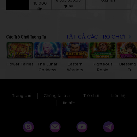
8,333,333.33
0.12 lần
10,000
quay
lần
Các Trò Chơi Tương Tự
TẤT CẢ CÁC TRÒ CHƠI
Flower Fairies
The Lunar
Eastern
Righteous
Blessing 
Goddess
Warriors
Robin
Tu
Trang chủ
Chúng ta là ai
Trò chơi
Liên hệ
tin tức