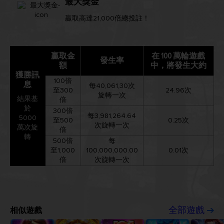
最大獎金
贏取高達21,000倍總投註！
贏取金
在 100 萬輪遊戲
發生率
額
中，將發生大約
獲勝訊
100倍
息
每40,061,30次
至300
24.96次
旋轉一次
結果基
倍
於
300倍
每3,981,264.64
5000
至500
0.25次
次旋轉一次
萬次旋
倍
轉
500倍
每
至1,000
100,000,000.00
0.01次
倍
次旋轉一次
相似遊戲
全部遊戲