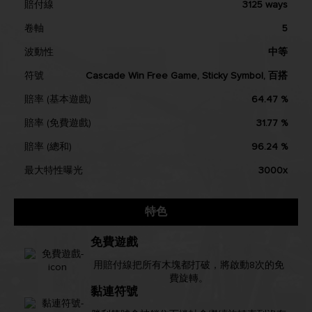
賠付線
3125 ways
卷軸
5
波動性
中等
符號
Cascade Win Free Game, Sticky Symbol, 百搭
賠率 (基本遊戲)
64.47 %
賠率 (免費遊戲)
31.77 %
賠率 (總和)
96.24 %
最大特性曝光
3000x
特色
免費遊戲
用賠付線把所有木塊都打破，將啟動8次的免
費旋轉。
黏連符號