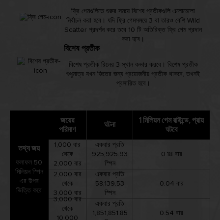
ফ্রি গেমগুলিতে শুরুর সময়ে বিশেষ প্রতীকগুলি এলোমেলো
নির্বাচন করা হবে। যদি ফ্রি গেমসময়ে 3 বা তারও বেশি Wild
Scatter প্রদর্শন করে তবে 10 টি অতিরিক্ত ফ্রি গেম প্রদান
করা হবে।
বিশেষ প্রতীক
বিশেষ প্রতীক রিলের 3 স্থান কভার করবে। বিশেষ প্রতীক
শুধুমাত্র যখন জিতের জন্য প্রয়োজনীয় প্রতীক থাকবে, তখনই
প্রসারিত হবে।
জয়ের
1 মিলিয়ন গেম রাউন্ডে, প্রায়
ঘটনা
পরিমাণ
ঘটবে
1,000 বার
একবার প্রতি
তথ্য জয়
থেকে
925,925.93
0.18 বার
ফলাফল 50
2,000 বার
স্পিন
মিলিয়ন স্পিন
2,000 বার
একবার প্রতি
এর উপর
থেকে
58,139.53
0.04 বার
ভিত্তি করে
3,000 বার
স্পিন
3,000 বার
একবার প্রতি
থেকে
1,851,851.85
0.54 বার
10,000