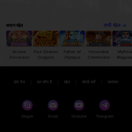
समान खेल
सभी खेल
Arcane
Four Season
Father of
Honorable
Mythica
Sorceress
Dragons
Olympus
Cimmerians
Magicia
होम पेज
हम कौन हैं
खेल
संपर्क करें
समाचार
Skype
Email
Youtube
Telegram