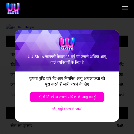
होम पेज
English
हम कौन हैं
Simplified Chinese
खेल
Traditional Chinese
सामान्य जानकारी
संपर्क करें
Bangladesh
समाचार
Phillipines
पूछे जाने वाले प्रश्न
Hindi
नाम
UU Slots सामग्री केवल 18 वर्ष या उससे अधिक आयु
Indonesia
वाले व्यक्तियों के लिए है
खेल का प्रकार
वीडियो स्लॉट
Korean
Cambodia
जारी किया गया
24 September 2025
कृपया पुष्टि करें कि आप नियमित आयु आवश्यकता को
Laos
पूरा करते हैं जारी रखने के लिए
जारी है
विंडोज, आईओएस, एंड्रॉइड, H5
Malay
Burmese
गेमप्ले की विशेषताएँ
Bonus Game Coins, बोनस खेल, Wild Symbol
हाँ, मैं 18 वर्ष या उससे अधिक की आयु का हूँ
Nepali
Thai
नहीं, मुझे वापस ले जाओ
गेम के बारे में
Pakistan
Vietnam
खेल का प्रकार
3x5