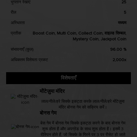
भुगतान रेखाएं
25
रील
5
अस्थिरता
मध्यम
प्रतीक
Boost Coin, Multi Coin, Collect Coin, वाइल्ड सिम्बल,
Mystery Coin, Jackpot Coin
संभावनाएँ (कुल)
96.00 %
अधिकतम विशेषता प्रकट
2,000x
विशेषताएँ
मोंटेज़ुमा मंदिर
लाल/नीले/हरे सिक्के इकट्ठा करके लाल/नीले/हरे मोंटेज़ुमा
मंदिर बोनस गेम को सक्रिय करें।
बोनस गेम
बेस गेम में बोनस गेम सिक्के इकट्ठा करने के बाद बोनस गेम
शुरू होता है और अपग्रेड के साथ शुरू होता है। इसमें 3
रीस्पिन होते हैं, जो सिक्के के गिरने पर 3 पर रीसेट हो जाते