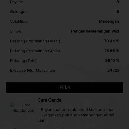
Payline
9
Gulungan
5
Volatilitas
Menengah
Simbol
Pengali Kemenangan Wild
Peluang (Permainan Dasar)
70.44 %
Peluang (Permainan Gratis)
25.66 %
Peluang (Total)
96.10 %
Ekspose Fitur Maksimum
2472x
FITUR
Cara Ganda
Bayar saat berurutan dari kiri dan kanan.
Gandakan peluang kemenangan Anda!
Liar