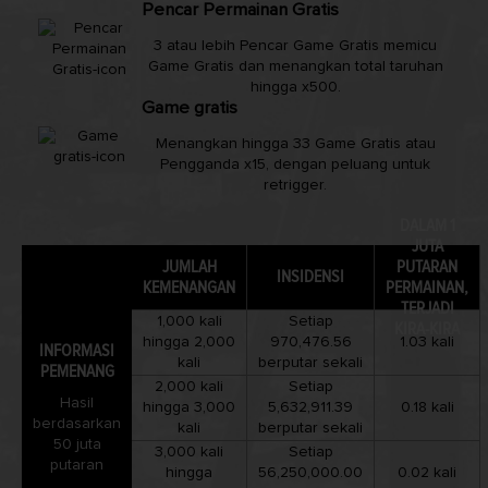
Pencar Permainan Gratis
3 atau lebih Pencar Game Gratis memicu
Game Gratis dan menangkan total taruhan
hingga x500.
Game gratis
Menangkan hingga 33 Game Gratis atau
Pengganda x15, dengan peluang untuk
retrigger.
DALAM 1
JUTA
JUMLAH
PUTARAN
INSIDENSI
KEMENANGAN
PERMAINAN,
TERJADI
1,000 kali
Setiap
KIRA-KIRA
hingga 2,000
970,476.56
1.03 kali
INFORMASI
kali
berputar sekali
PEMENANG
2,000 kali
Setiap
Hasil
hingga 3,000
5,632,911.39
0.18 kali
berdasarkan
kali
berputar sekali
50 juta
3,000 kali
Setiap
putaran
hingga
56,250,000.00
0.02 kali