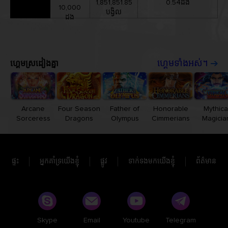
1,851,851.85
0.54ដង
10,000
បង្វិល
ដង
ហ្គេមស្រដៀងគ្នា
ហ្គេមទាំងអស់។
Arcane
Four Season
Father of
Honorable
Mythica
Sorceress
Dragons
Olympus
Cimmerians
Magicia
ផ្ទះ
អ្នកគាំទ្រយើងខ្ញុំ
ផ្លូវ
ទាក់ទងមកយើងខ្ញុំ
ព័ត៌មាន
Skype
Email
Youtube
Telegram