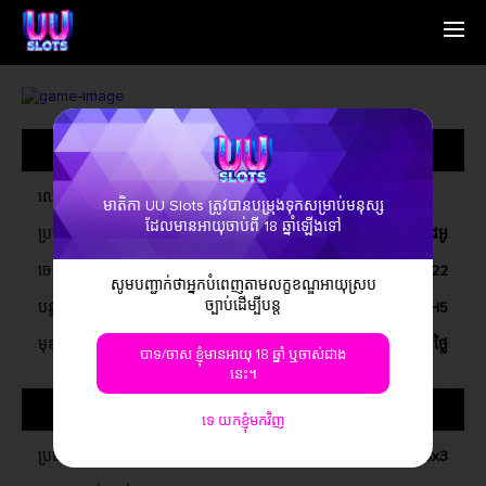
ផ្ទះ
English
អ្នកគាំទ្រយើងខ្ញុំ
Simplified Chinese
ផ្លូវ
Traditional Chinese
ព័ត៌មាន​ទូទៅ
ទាក់ទងមកយើងខ្ញុំ
Bangladesh
ព័ត៌មាន
Phillipines
សំណួរ​ដែល​សួរ​ស្
Hindi
ឈ្មោះ
មាតិកា UU Slots ត្រូវបានបម្រុងទុកសម្រាប់មនុស្ស
Indonesia
ដែលមានអាយុចាប់ពី 18 ឆ្នាំឡើងទៅ
ប្រភេទហ្គេម
រន្ធវីដេអូ
Korean
Cambodia
ចេញផ្សាយនៅលើ
ខែធ្នូ, 2022
សូម​បញ្ជាក់​ថា​អ្នក​បំពេញ​តាម​លក្ខខណ្ឌ​អាយុ​ស្រប​
Laos
ច្បាប់​ដើម្បី​បន្ត
បន្ត
វីនដូ, ប្រព័ន្ធប្រតិបត្តិការ iOS, ប្រព័ន្ធប្រតិបត្តិការ Android, H5
Malay
Burmese
មុខងារលេងហ្គេម
ហ្គេមឥតគិតថ្លៃ
បាទ/ចាស ខ្ញុំមានអាយុ 18 ឆ្នាំ ឬចាស់ជាង
Nepali
នេះ។
Thai
អំពីហ្គេម
Pakistan
ទេ យកខ្ញុំមកវិញ
Vietnam
ប្រភេទរន្ធ
5x3