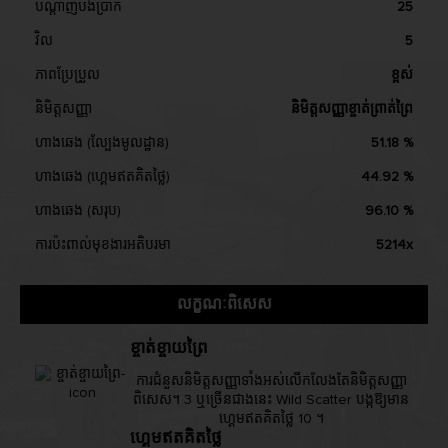
បណ្តាញបង់ប្រាក់
25
វិល
5
ភាពប្រែប្រួល
ខ្ពស់
និមិត្តសញ្ញា
និមិត្តសញ្ញាខ្ចាត់ព្រាត់ព្រៃ
ហាងឆេង (ល្បែងមូលដ្ឋាន)
51.18 %
ហាងឆេង (ហ្គេមឥតគិតថ្លៃ)
44.92 %
ហាងឆេង (សរុប)
96.10 %
ការប៉ះពាល់មុខងារអតិបរមា
5214x
លក្ខណៈពិសេស
ខ្ចាត់ខ្ចាយព្រៃ
ការជំនួសនិមិត្តសញ្ញាទាំងអស់លើកលែងតែនិមិត្តសញ្ញា
ពិសេស។ 3 ឬច្រើនជាងនេះ Wild Scatter បង្កឱ្យមាន
ហ្គេមឥតគិតថ្លៃ 10 ។
ហ្គេមឥតគិតថ្លៃ