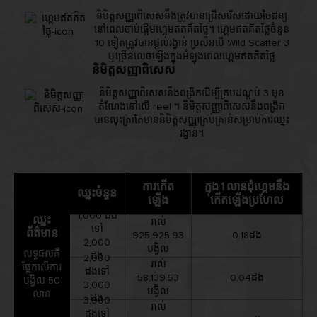
និមិត្តសញ្ញាពិសេសនឹងត្រូវបានជ្រើសរើសដោយចៃដន្យ
នៅពេលចាប់ផ្តើមហ្គេមឥតគិតថ្លៃ។ ហ្គេមឥតគិតថ្លៃចំនួន
10 ទៀតត្រូវបានផ្តល់រង្វាន់ ប្រសិនបើ Wild Scatter 3
ឬច្រើនលេចឡើងក្នុងអំឡុងពេលហ្គេមឥតគិតថ្លៃ
និមិត្តសញ្ញាពិសេស
និមិត្តសញ្ញាពិសេសនឹងពង្រីកដើម្បីគ្របដណ្តប់ 3 មុខ
តំណែងនៅលើ reel ។ និមិត្តសញ្ញាពិសេសនឹងពង្រីក
បានលុះត្រាតែមាននិមិត្តសញ្ញាគ្រប់គ្រាន់សម្រាប់ការឈ្នះ
រង្វាន់។
ការកើត
ក្នុង 1 លានជុំហ្គេមនឹង
ឈ្នះចំនួន
ឡើង
កើតឡើងប្រហែល
1,000 ដង
ឈ្នះ
រាល់
ទៅ
ព័ត៌មាន
925,925.93
0.18ដង
2,000
បង្វិល
លទ្ធផលគឺ
ដង
2,000
រាល់
ផ្អែកលើការ
ដងទៅ
58,139.53
0.04ដង
បង្វិល 50
3,000
បង្វិល
លាន
ដង
3,000
រាល់
ដងទៅ