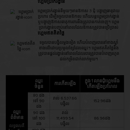
ហ្គេមប្រាក់រង្វាន់
ហ្គេមប្រាក់រង្វាន់នីមួយៗមានឱកាស 3 ជុំ បង្ហាញធាតុវាយ
ប្រហារ ដើម្បីទទួលបានឱកាស ហើយបន្តហ្គេមប្រាក់រង្វាន់
ឬបង្ហាញឱកាសធាតុការពារនឹងត្រូវបានកាត់ចេញ។ ហ្គេម
ប្រាក់រង្វាន់បញ្ចប់នៅពេលដែលឱកាសត្រូវបានប្រើប្រាស់
ហ្គេមឥតគិតថ្លៃ
ទទួលបានបង្វិលម្តងទៀត ហើយបំពេញរបារនៅខាងស្តាំ
ខាងលើដោយប្រមូលខ្សែដែលឈ្នះ។ ហ្គេមឥតគិតថ្លៃនឹង
ត្រូវបានផ្តល់រង្វាន់នៅពេលដែលរបារត្រូវបានបំពេញរហូត
ដល់កម្រិតជាក់លាក់មួយ។
ឈ្នះ
ក្នុង 1 លានជុំហ្គេមនឹង
ការកើតឡើង
ចំនួន
កើតឡើងប្រហែល
80 ដង
រាល់ 6,537.66
ទៅ 90
152.96ដង
បង្វិល
ដង
ឈ្នះ
90 ដង
រាល់
ព័ត៌មាន
ទៅ 100
11,499.54
86.96ដង
ដង
បង្វិល
លទ្ធផលគឺ