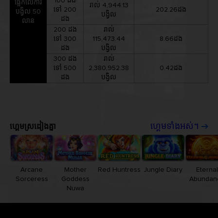
100 ដង
ផ្អែកលើការ
រាល់ 4,944.13
ទៅ 200
202.26ដង
បង្វិល 50
បង្វិល
ដង
លាន
200 ដង
រាល់
ទៅ 300
115,473.44
8.66ដង
ដង
បង្វិល
300 ដង
រាល់
ទៅ 500
2,380,952.38
0.42ដង
ដង
បង្វិល
ហ្គេមស្រដៀងគ្នា
ហ្គេមទាំងអស់។
Arcane
Mother
Red Huntress
Jungle Diary
Eternal
Sorceress
Goddess
Abundan
Nuwa