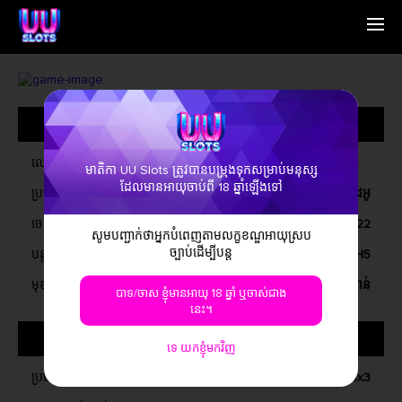
ផ្ទះ
English
អ្នកគាំទ្រយើងខ្ញុំ
Simplified Chinese
ផ្លូវ
Traditional Chinese
ព័ត៌មាន​ទូទៅ
ទាក់ទងមកយើងខ្ញុំ
Bangladesh
ព័ត៌មាន
Phillipines
សំណួរ​ដែល​សួរ​ស្
Hindi
ឈ្មោះ
មាតិកា UU Slots ត្រូវបានបម្រុងទុកសម្រាប់មនុស្ស
Indonesia
ដែលមានអាយុចាប់ពី 18 ឆ្នាំឡើងទៅ
ប្រភេទហ្គេម
រន្ធវីដេអូ
Korean
Cambodia
ចេញផ្សាយនៅលើ
ខែធ្នូ, 2022
សូម​បញ្ជាក់​ថា​អ្នក​បំពេញ​តាម​លក្ខខណ្ឌ​អាយុ​ស្រប​
Laos
ច្បាប់​ដើម្បី​បន្ត
បន្ត
វីនដូ, ប្រព័ន្ធប្រតិបត្តិការ iOS, ប្រព័ន្ធប្រតិបត្តិការ Android, H5
Malay
Burmese
មុខងារលេងហ្គេម
ហ្គេមឥតគិតថ្លៃ, Cascade ឈ្នះ, ហ្គេមប្រាក់រង្វាន់
បាទ/ចាស ខ្ញុំមានអាយុ 18 ឆ្នាំ ឬចាស់ជាង
Nepali
នេះ។
Thai
អំពីហ្គេម
Pakistan
ទេ យកខ្ញុំមកវិញ
Vietnam
ប្រភេទរន្ធ
5x3