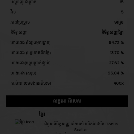
បណ្តាញបង់ប្រាក់
15
វិល
5
ភាពប្រែប្រួល
មធ្យម
និមិត្តសញ្ញា
និមិត្តសញ្ញាព្រៃ
ហាងឆេង (ល្បែងមូលដ្ឋាន)
54.72 %
ហាងឆេង (ហ្គេមឥតគិតថ្លៃ)
13.70 %
ហាងឆេង(ហ្គេមប្រាក់រង្វាន់)
27.62 %
ហាងឆេង (សរុប)
96.04 %
ការប៉ះពាល់មុខងារអតិបរមា
400x
លក្ខណៈពិសេស
ព្រៃ
ជំនួសនិមិត្តសញ្ញាទាំងអស់ លើកលែងតែ Bonus
Scatter