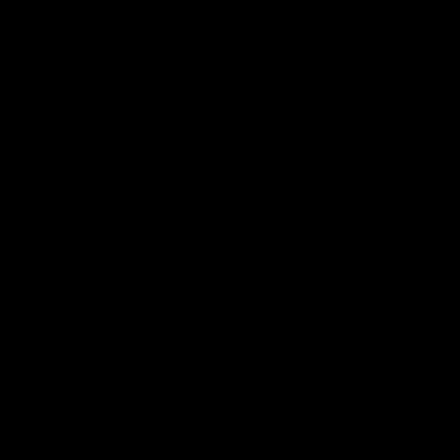
개의 기능