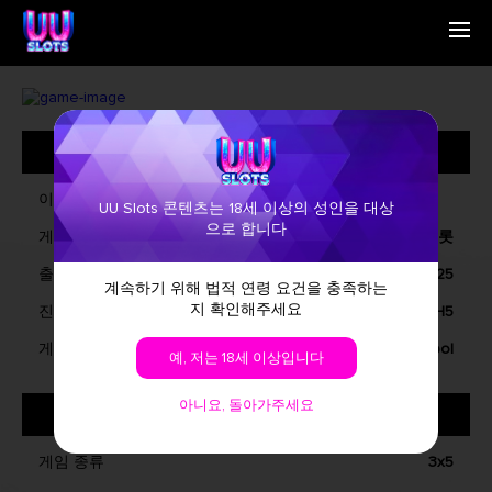
홈 페이지
English
우리는 누구인가요
Simplified Chinese
게임
Traditional Chinese
일반 정보
연락처
Bangladesh
뉴스
Phillipines
자주 묻는 질문
Hindi
이름
UU Slots 콘텐츠는 18세 이상의 성인을 대상
Indonesia
으로 합니다
게임 종류
비디오 슬롯
Korean
Cambodia
출시일
24 September 2025
계속하기 위해 법적 연령 요건을 충족하는
Laos
지 확인해주세요
진행 중
윈도우, iOS, 안드로이드, H5
Malay
Burmese
게임 특징
Bonus Game Coins, 보너스 게임, Wild Symbol
예, 저는 18세 이상입니다
Nepali
Thai
아니요, 돌아가주세요
게임 소개
Pakistan
Vietnam
게임 종류
3x5