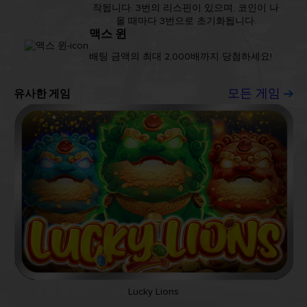
작됩니다. 3번의 리스핀이 있으며, 코인이 나
올 때마다 3번으로 초기화됩니다.
맥스 윈
배팅 금액의 최대 2,000배까지 당첨하세요!
유사한 게임
모든 게임
Lucky Lions