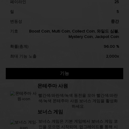
페이라인
25
릴
5
변동성
중간
기호
Boost Coin, Multi Coin, Collect Coin, 와일드 심볼,
Mystery Coin, Jackpot Coin
확률(총계)
96.00 %
최대 기능 노출
2,000x
기능
몬테주마 사원
빨간색/파란색/녹색 동전을 모아 빨간색/파란
색/녹색 몬테주마 사원 보너스 게임을 활성화
하세요.
보너스 게임
보너스 게임은 기본 게임에서 보너스 게임 코
인을 모으면 시작되며, 업그레이드를 통해 시