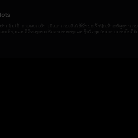
lots
ນຢາກຊົມໄວ້. ຕາມພວກເຮົາ, ເມື່ອມາການເຮັດໃຫ້ຂ້າພະເຈົ້າຖືກເຂົ້າຫຍໍ້ສູ່ທາງການ
ດີຂອງພວກເຮົາ, ແລະ ວິດີຂອງການເຮັດຕາການທາງແລະເງິນໃດໆແມ່ນກໍຕາມການຍິນດີກັບ
ມໃນການເຮັດການການອາດຈະປະມານການທົບທວນຍົມ
ຼາຍ. ທຳມະດາດເພາະອານານ, ການປະກາດ, ແລະການດູດສະຫວັນຂອງຜູ້ເກົ່າມາກໄ
ເອງແທນຊີວິດໃນການສະຫະກິດຂອງພວກສະຫະກິດ, ແມ່ນໃຫ້ມີການສະຫຼັບພວກ
າ, ຮິນດາລາ, ກາມເບັນ.
ວມ
ພວກເຮົາແມ່ນຫຍັງ
ການດຳເນີນການ
ຕິດຕໍ່ພວກເຮົາ
ດກໍາ
ໄລນ໌ທີ່ມີຊື່ສຽງຮັບປະກັນວ່າເກມສະລັອດຕິງ UU ສ່ອງແສງຢູ່ບ່ອນໃດກໍຕາມທີ່ເຂົາເ
 Slots ແມ່ນຢູ່ທົ່ວທຸກແຫ່ງທີ່ເລື່ອງຄຸນນະພາບ.
Skype
Email
Youtube
Telegram
ປ່ຽນຄວາມສະຫນັກເສດຖະກິດຂອງສະຕັອກລອນໂມກລາຍຫຼາ
ເປັນພື້ນຂະຫນາດຂອງການເສັມພາບຫນ້າຂອງການເກມລາວຕໍ່ສະບາຍ. ພວກເຂົ້າ