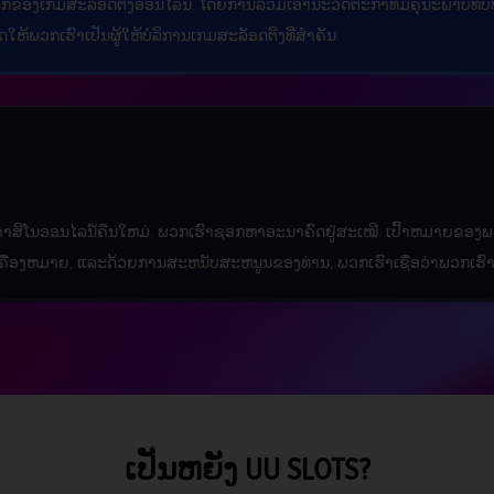
ນໂລກຂອງເກມສະລັອດຕິງອອນໄລນ໌. ໂດຍການລວມເອົານະວັດຕະກໍາທີ່ມີຄຸນະພາບທີ່ບໍ່ປ່ຽ
ຫ້ພວກເຮົາເປັນຜູ້ໃຫ້ບໍລິການເກມສະລັອດຕິງທີ່ສໍາຄັນ.
ຄາສິໂນອອນໄລນ໌ຄືນໃຫມ່. ພວກເຮົາຊອກຫາອະນາຄົດຢູ່ສະເໝີ. ເປົ້າຫມາຍຂອງພ
້າງເຄື່ອງຫມາຍ, ແລະດ້ວຍການສະຫນັບສະຫນູນຂອງທ່ານ, ພວກເຮົາເຊື່ອວ່າພວກເຮົ
ເປັນຫຍັງ UU SLOTS?