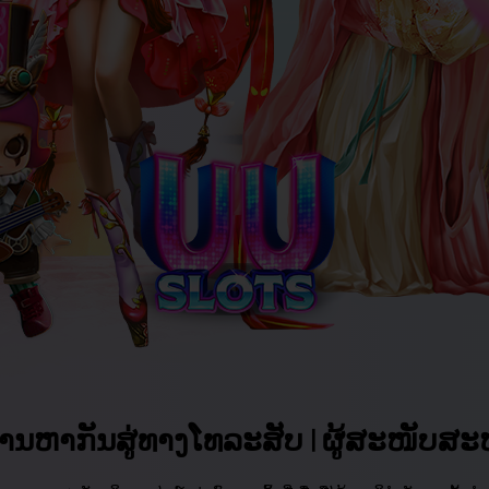
ການຫາກັນສູ່ທາງໂທລະສັບ | ຜູ້ສະໜັບ