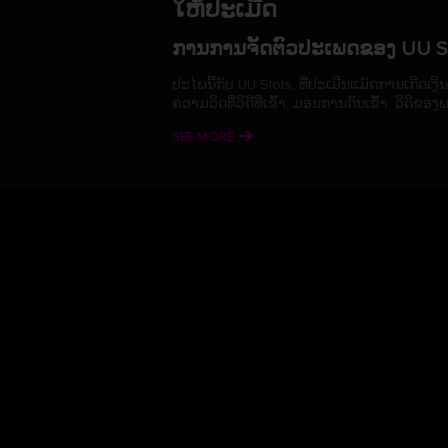
ໃຫ້ປະເມີດ
ການການຈັດຕົວປະເພດຂອງ UU S
ປະໄພນີ້ກັບ UU Slots, ທີ່ປະເມີນແມັດການເກີດເງິ
ຄວາມວິດທີ່ວິດີທີ່ເຂົ້າ, ມອນການດົນເຂົ້າ, ວິ
ພວກເຮົາເປັນ UU Slots: ນິຍົ
SEE MORE
ຍິນດີຕອນບັນດາທີ່ມາການມືສາກົນໃນອະນາຄົດຫ
ພາສາສາລາດຂອງພວກສະຫະກິດຂອງພວກສະຫະກິດ 
ຣາຊາ, ນາຍາມ, ຮິນຕາກ, ສະຫຼີກ, ຝາກເຟ, ນຽນນ
ໜ້າຫຼັກຮ່
ການສະຫຼັບສະຫນາລະຄົນທີ່ປະຕິບັ
ພັນທະມິດຂອງພວກເຮົາກັບຜູ້ໃຫ້ບໍລິການຄາສິໂນອອນ
ລັອດຕິງອອນໄລນ໌ທີ່ດີທີ່ສຸດຫຼືຜູ້ໃຫ້ບໍລິການເກມ, UU
ສິ່ງກໍາຫຼິ້ນຂອງພວກເຮົາ: ຈະ
ຕອນນະໂຍບາຍກັບປະລີມສູດ, UU Slots ຄອມພາດ
ລາວສົມກັບການໃຊ້ອື່ນໆ.