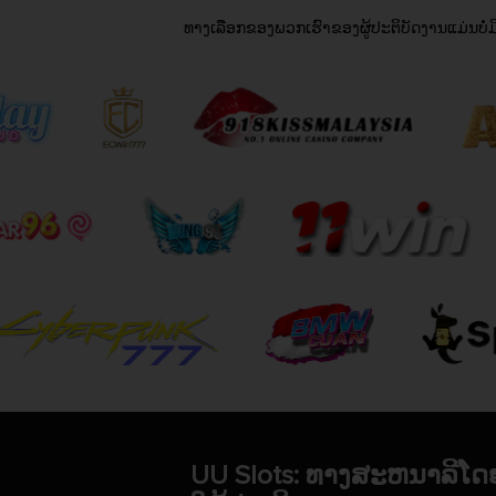
ທາງເລືອກຂອງພວກເຮົາຂອງຜູ້ປະຕິບັດງານແມ່ນບໍ່ມີອຸ
UU Slots: ທາງສະຫນາລີໂ