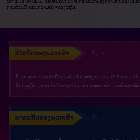
ເຂົ້າໄປໃນ UU Slots, ບ່ອນທີ່ມີຄຸນນະພາບຕອບສະຫນອງຄວາມຕື່ນເຕັ້ນໃນໂລກຂອ
ການຮ່ວມມື, ແລະຄວາມພໍໃຈຂອງຜູ້ຫຼິ້ນ.
ວິໄສທັດຂອງພວກເຮົາ
ທີ່ UU Slots, ພວກເຮົາມີຄວາມຝັນອັນໃຫຍ່ຫຼວງ. ພວກເຮົາຕ້ອງການເປັນ
ສົມກັບຜູ້ຫຼິ້ນຈາກທຸກຊັ້ນຄົນຂອງຊີວິດ, ຈາກວັດທະນະທໍາແລະພື້ນຖານ
ພາລະກິດຂອງພວກເຮົາ