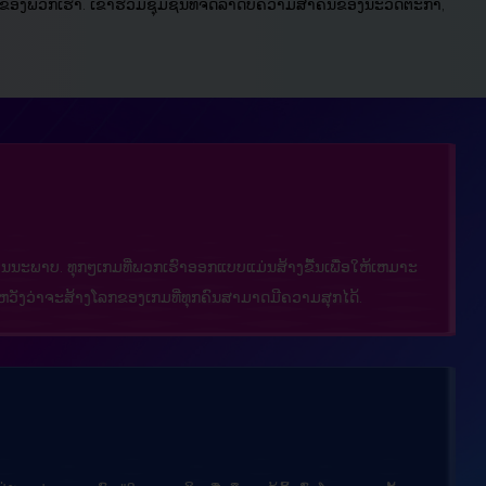
າຂອງພວກເຮົາ. ເຂົ້າຮ່ວມຊຸມຊົນທີ່ຈັດລໍາດັບຄວາມສໍາຄັນຂອງນະວັດຕະກໍາ,
ມີຄຸນນະພາບ. ທຸກໆເກມທີ່ພວກເຮົາອອກແບບແມ່ນສ້າງຂື້ນເພື່ອໃຫ້ເຫມາະ
ົາຫວັງວ່າຈະສ້າງໂລກຂອງເກມທີ່ທຸກຄົນສາມາດມີຄວາມສຸກໄດ້.