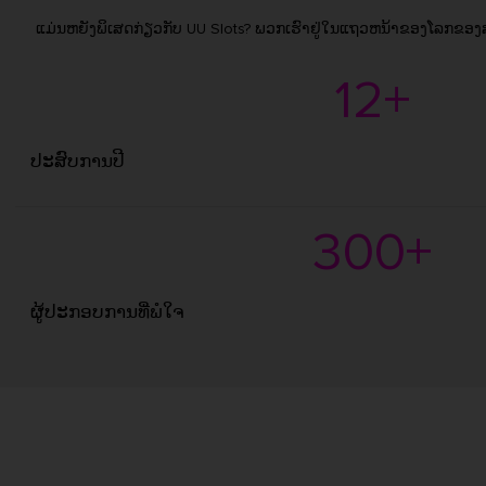
ແມ່ນຫຍັງພິເສດກ່ຽວກັບ UU Slots? ພວກເຮົາຢູ່ໃນແຖວຫນ້າຂອງໂລກຂອງສະລ
12+
ປະສົບການປີ
300+
ຜູ້ປະກອບການທີ່ພໍໃຈ