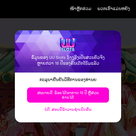
ໜ້າຫຼັກຮ່ວມ
ພວກເຮົາແມ່ນຫຍັງ
ຂໍ້ມູນຂອງ UU Slots ອ້າງອີງເປັນສ່ວນຕົວຈິງ
ຫຼາຍກ່ວາ 18 ປີຂອງຄົນເດັກໂນ້ມແລ້ວ
ກະລຸນາຢືນຢັນວິທີການຂອງທ່ານຍ
ສະບາຍດີ, ຂ້ອຍໄດ້ອາກາດ 18 ປີ ຫຼືສ່ວນ
ທ່ານໄດ້
ບໍ່ດີ, ສອນນີ້ຂ້າວານຊໍາເນີດຄືນ