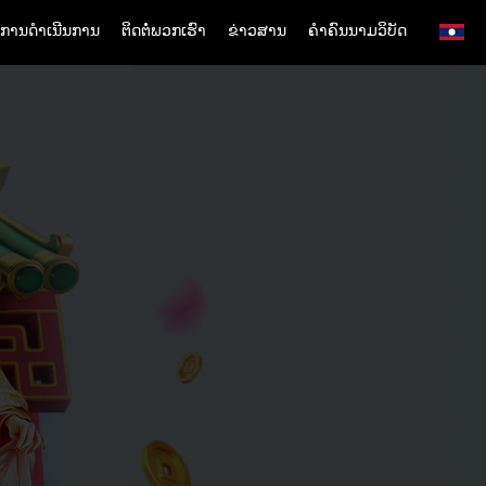
ການດຳເນີນການ
ຕິດຕໍ່ພວກເຮົາ
ຂ່າວສານ
ຄຳຄົນນາມວິບັດ
English
Simplified Chinese
Traditional Chinese
Bangladesh
Phillipines
Hindi
Indonesia
Korean
Cambodia
Laos
Malay
Burmese
Nepali
Thai