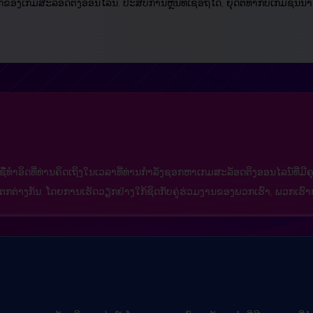
ງເກມສະລັອດຕິງອອນໄລນ໌. ປະສົບການຫຼິ້ນທີ່ເຊື່ອຖືໄດ້, ຍຸດຕິທໍາກັບເກມຊັ້ນນໍ
ຊື່ທໍາອິດທີ່ທ່ານຄິດເຖິງໃນເວລາທີ່ທ່ານກໍາລັງຊອກຫາເກມສະລັອດຕິງອອນໄລນ໌ທີ່
ທີ່ແຕກຕ່າງກັນ. ໂດຍການເຮັດວຽກຢ່າງໃກ້ຊິດກັບຄູ່ຮ່ວມງານຂອງພວກເຮົາ, ພວກເຮ