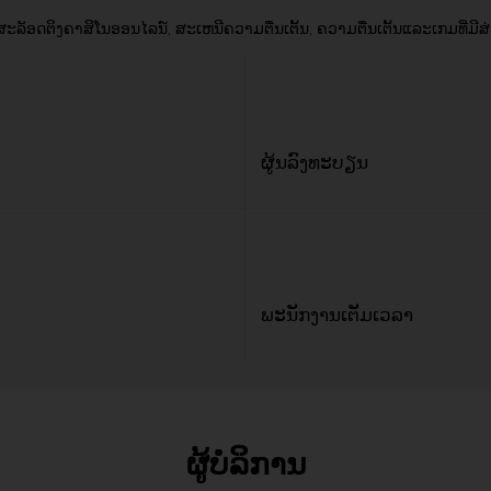
ັອດຕິງຄາສິໂນອອນໄລນ໌, ສະເຫນີຄວາມຕື່ນເຕັ້ນ, ຄວາມຕື່ນເຕັ້ນແລະເກມທີ່ມີສ
ຜູ້ນລົງທະບຽນ
ພະນັກງານເຕັມເວລາ
ຜູ້ບໍລິການ