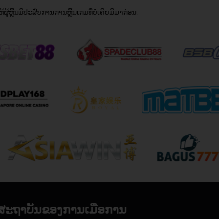
້ຫຼິ້ນມີປະສົບການການຫຼິ້ນເກມທີ່ບໍ່ເຄີຍມີມາກ່ອນ.
ສະຖາບັນຂອງການເມື່ອການ