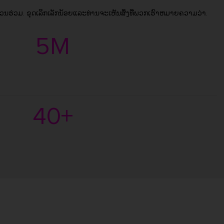
່ວນຮ່ວມ. ຂຸດເລິກເລັກນ້ອຍແລະທ່ານຈະເຫັນສິ່ງທີ່ພວກເຮົາຫມາຍຄວາມວ່າ.
5M
40+