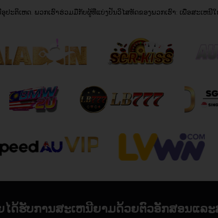
ປະຕິເຫດ. ພວກເຮົາຮ່ວມມືກັບຜູ້ທີ່ແບ່ງປັນວິໄສທັດຂອງພວກເຮົາ: ເພື່ອສະເຫນີໃຫ້ຜູ
ດຍໄດ້ຮັບການສະເຫນີຍາມດ້ວຍຕົວອັກສອນແລະ