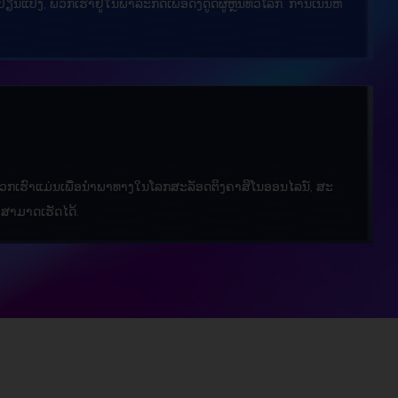
ນແປງ, ພວກເຮົາຢູ່ໃນພາລະກິດເພື່ອດຶງດູດຜູ້ຫຼິ້ນທົ່ວໂລກ. ການເນັ້ນຫ
ວກເຮົາແມ່ນເພື່ອນໍາພາທາງໃນໂລກສະລັອດຕິງຄາສິໂນອອນໄລນ໌, ສະ
າສາມາດເຮັດໄດ້.