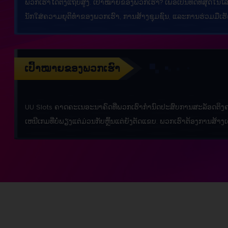
ພວກເຮົາໄດ້ຕັ້ງແຖບສູງ. ເປົ້າໝາຍຂອງພວກເຮົາ? ເພື່ອເປັນທີ່ດີທີ່ສຸດໃ
ນັກໃສ່ຄວາມຍຸຕິທໍາຂອງພວກເຮົາ, ການສ້າງຊຸມຊົນ, ແລະການຮ່ວມມືເຮັດໃ
ເປົ້າໝາຍຂອງພວກເຮົາ
UU Slots ຄາດຄະເນອະນາຄົດທີ່ພວກເຮົາກໍານົດປະສົບການສະລັອດຕິງ
ເຫນີເກມທີ່ບໍ່ພຽງແຕ່ມ່ວນກັບຫຼິ້ນແຕ່ຍັງຕັດແຂບ. ພວກເຮົາຕ້ອງການສ