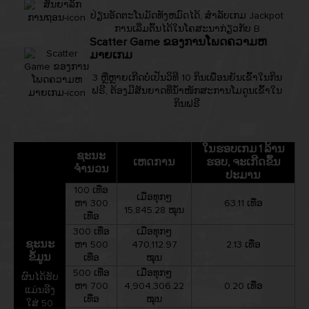
ປ່ຽນອັດຕະໂນມັດທັງຫມົດໄດ້, ສຳລັບເກມ Jackpot
ການເລີ່ມຕົ້ນໄດ້ໃນໂຄສະນາກ່ຽວກັບ B
Scatter Game ຂອງການໂພດຄວາມຫ
ມາຍເກມ
3 ຫຼືຫຼາຍເກີດບໍ່ເປັນວິທີ 10 ກິນເພື່ອນຍັນເຂົ້າໃນກິນ
ຟຣີ, ຕ້ອງມີສັນຍາດທີ່ນ້ຳໜັກສະການໂມດູນເຂົ້າໃນ
ກິນຟຣີ
ໃນຮອບເກມ 1 ລ້ານ
ຊະນະ
ເຫດການ
ຮອບ, ຈະເກີດຂຶ້ນ
ຈຳນວນ
ປະມານ
100 ເທື່ອ
ເມື່ອທຸກໆ
ຫາ 300
63.11 ເທື່ອ
15,845.28 ໝຸນ
ເທື່ອ
300 ເທື່ອ
ເມື່ອທຸກໆ
ຊະນະ
ຫາ 500
470,112.97
2.13 ເທື່ອ
ຂໍ້ມູນ
ເທື່ອ
ໝຸນ
500 ເທື່ອ
ເມື່ອທຸກໆ
ຜົນໄດ້ຮັບ
ຫາ 700
4,904,306.22
0.20 ເທື່ອ
ແມ່ນອີງ
ເທື່ອ
ໝຸນ
ໃສ່ 50