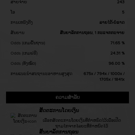
ສາຍຈ່າຍ
243
ໂອ
5
ການເຫນັງຕີງ
ລາຍໄດ້-ບໍ່ຂາດ
ສັນຍານ
ສັນຍາລັກການຖອນ, 1 ກະແຈກກະຈາຍ
Odds (ເກມພື້ນຖານ)
71.65 %
Odds (ເກມຟຣີ)
24.31 %
Odds (ທັງໝົດ)
96.00 %
ການແນະນຳສະຖານະອາຫານສູງສຸດ
675x / 794x / 1000x /
1705x / 1841x
ຄວາມສຳລັບ
ສັດຕະການໂດຍເງິນ
ເລືອກສັດຕະການໂດຍເງິນທີ່ກໍາຫນົດໄວ້ເພື່ອເປີດ
ຖາມໄກຈາກໄລຍະທີ່ກໍາຫນົດໄວ້
ສັນຍາລັກການຖອນ