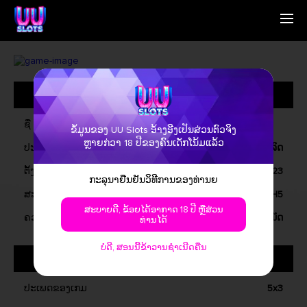
ໜ້າຫຼັກຮ່ວມ
English
ພວກເຮົາແມ່ນຫຍັງ
Simplified Chinese
ການດຳເນີນການ
Traditional Chinese
ຂໍ້ມູນທົ່ວໄປ
ຕິດຕໍ່ພວກເຮົາ
Bangladesh
ຂ່າວສານ
Phillipines
ຄຳຄົນນາມວິບັດ
Hindi
ຊື່
ຂໍ້ມູນຂອງ UU Slots ອ້າງອີງເປັນສ່ວນຕົວຈິງ
Indonesia
ຫຼາຍກ່ວາ 18 ປີຂອງຄົນເດັກໂນ້ມແລ້ວ
ປະເພດຂອງເກມ
ວິດີໂອສລົດ
Korean
Cambodia
ຕັ້ງລົດມາ
ມັງກອນ, 2023
ກະລຸນາຢືນຢັນວິທີການຂອງທ່ານຍ
Laos
ສະຫມັກ
ວິນໂດຍ, iOS, ອັນດາວ, H5
Malay
ສະບາຍດີ, ຂ້ອຍໄດ້ອາກາດ 18 ປີ ຫຼືສ່ວນ
Burmese
ຄວາມສະແດງການດຳເນີນການ
ການເກັບໂມດ, ເກມໂບນັດ
ທ່ານໄດ້
Nepali
Thai
ບໍ່ດີ, ສອນນີ້ຂ້າວານຊໍາເນີດຄືນ
ກ່ຽວກັບເກມ
Pakistan
Vietnam
ປະເພດຂອງເກມ
5x3