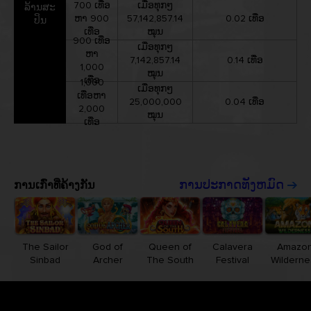
700 ເທື່ອ
ເມື່ອທຸກໆ
ລ້ານສະ
ຫາ 900
57,142,857.14
0.02 ເທື່ອ
ປິນ
ເທື່ອ
ໝຸນ
900 ເທື່ອ
ເມື່ອທຸກໆ
ຫາ
7,142,857.14
0.14 ເທື່ອ
1,000
ໝຸນ
ເທື່ອ
1,000
ເມື່ອທຸກໆ
ເທື່ອຫາ
25,000,000
0.04 ເທື່ອ
2,000
ໝຸນ
ເທື່ອ
ການເກົ່າທີ່ຄ້າງກັນ
ການປະກາດທັງຫມົດ
The Sailor
God of
Queen of
Calavera
Amazo
Sinbad
Archer
The South
Festival
Wilderne