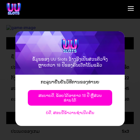
ໜ້າຫຼັກຮ່ວມ
English
ພວກເຮົາແມ່ນຫຍັງ
Simplified Chinese
ການດຳເນີນການ
Traditional Chinese
ຂໍ້ມູນທົ່ວໄປ
ຕິດຕໍ່ພວກເຮົາ
Bangladesh
ຂ່າວສານ
Phillipines
ຄຳຄົນນາມວິບັດ
Hindi
ຊື່
ຂໍ້ມູນຂອງ UU Slots ອ້າງອີງເປັນສ່ວນຕົວຈິງ
Indonesia
ຫຼາຍກ່ວາ 18 ປີຂອງຄົນເດັກໂນ້ມແລ້ວ
ປະເພດຂອງເກມ
ວິດີໂອສລົດ
Korean
Cambodia
ຕັ້ງລົດມາ
ທີ່ມີນາທີ, 2022
ກະລຸນາຢືນຢັນວິທີການຂອງທ່ານຍ
Laos
ສະຫມັກ
ວິນໂດຍ, iOS, ອັນດາວ, H5
Malay
ສະບາຍດີ, ຂ້ອຍໄດ້ອາກາດ 18 ປີ ຫຼືສ່ວນ
Burmese
ຄວາມສະແດງການດຳເນີນການ
ການເກັບໂມດ
ທ່ານໄດ້
Nepali
Thai
ບໍ່ດີ, ສອນນີ້ຂ້າວານຊໍາເນີດຄືນ
ກ່ຽວກັບເກມ
Pakistan
Vietnam
ປະເພດຂອງເກມ
5x3