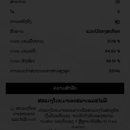
ສາຍຈ່າຍ
25
ໂອ
5
ການເຫນັງຕີງ
ສູງ
ສັນຍານ
ແມ່ນໄມ້ແຕງສະຕັອກ
Odds (ເກມພື້ນຖານ)
51.18 %
Odds (ເກມຟຣີ)
44.92 %
Odds (ທັງໝົດ)
96.10 %
ການແນະນຳສະຖານະອາຫານສູງສຸດ
5214x
ຄວາມສຳລັບ
ສະແດງໂດຍມາເອກະລາດແລະໄຟລ໌
ປະແດງໂດຍມາເອກະລາດເພື່ອສະແດງໃນສະຕູພັກ
ເງິນດ້ວຍຕົວເອງ. ຈະເຮັດບັງຄັບຂອງຫວານ
Scatter ຂອງຕົວເອງ 3 ຫຼືຫຼາຍໄດ້ເຫັນ 10 Free
Games.