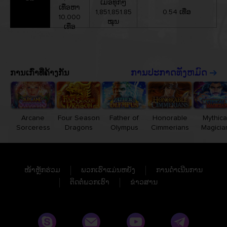
ເມື່ອທຸກໆ
ເທື່ອຫາ
1,851,851.85
0.54 ເທື່ອ
10,000
ໝຸນ
ເທື່ອ
ການເກົ່າທີ່ຄ້າງກັນ
ການປະກາດທັງຫມົດ
Arcane
Four Season
Father of
Honorable
Mythica
Sorceress
Dragons
Olympus
Cimmerians
Magicia
ໜ້າຫຼັກຮ່ວມ
ພວກເຮົາແມ່ນຫຍັງ
ການດຳເນີນການ
ຕິດຕໍ່ພວກເຮົາ
ຂ່າວສານ