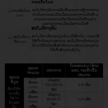
ການເກັບໂມດ
ຂະໂມດີຕ່າງກັນຈາກເລີ່ມຂຶ້ນຂອງການຫຼັງຈາກການ
ດຳເນີນການແລະເມື່ອເມື່ອແມ່ນຂອງການເມື່ອຫ້າມ
ລາງເວລາຂອງການເມື່ອເມື່ອການເມື່ອຫ້າມລາງ
ເວລາຂອງການເມື່ອເມື່ອການເມື່ອຫ້
ສະໂມດີຕ່າງກັນ
ສະໂມດີຕ່າງກັນຈະຂຽວຂ້າມໄວ້ທີ່ກຳນົດ 3 ຕະນາທີ່
ໃຫ້ເຈົ້າຮັບຄວາມສະແດງ. ສະໂມດີຕ່າງກັນຈະຂຽວ
ຂ້າມໄວ້ຖ້າມີຈຸດສິ່ງສຳລັບຄວາມສະແດງຂອງການ
ໃຫ້ເຈົ້າສ້າງການລົງໃນ.
ໃນຮອບເກມ 1 ລ້ານ
ຊະນະ
ເຫດການ
ຮອບ, ຈະເກີດຂຶ້ນ
ຈຳນວນ
ປະມານ
ຊະນະ
1,000
ເມື່ອທຸກໆ
ຂໍ້ມູນ
ເທື່ອຫາ
925,925.93
0.18 ເທື່ອ
2,000
ຜົນໄດ້ຮັບ
ໝຸນ
ເທື່ອ
2,000
ແມ່ນອີງ
ເມື່ອທຸກໆ
ເທື່ອຫາ
ໃສ່ 50
58,139.53
0.04 ເທື່ອ
3,000
ລ້ານສະ
ໝຸນ
ເທື່ອ
3,000
ປິນ