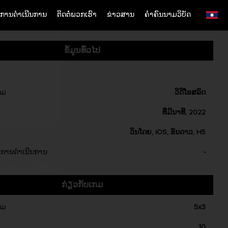
ການດຳເນີນການ
ຕິດຕໍ່ພວກເຮົາ
ຂ່າວສານ
ຄຳຄົນນາມວິບັດ
English
Simplified Chinese
ຂໍ້ມູນທົ່ວໄປ
Traditional Chinese
Bangladesh
Phillipines
ກມ
ວິດີໂອສລົດ
Hindi
ທີ່ມີນາທີ, 2022
Indonesia
ວິນໂດຍ, iOS, ອັນດາວ, H5
Korean
Cambodia
ການດຳເນີນການ
-
Laos
Malay
ກ່ຽວກັບເກມ
Burmese
ກມ
5x3
Nepali
Thai
10