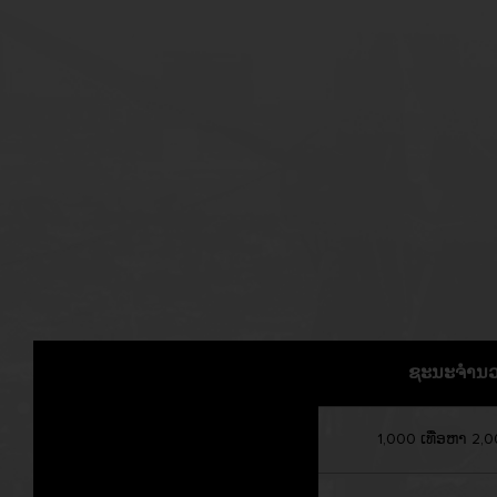
ຊະນະຈຳນ
1,000 ເທື່ອຫາ 2,00