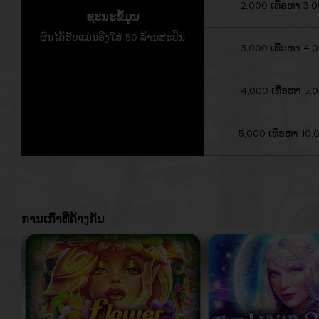
2,000 ເທື່ອຫາ 3,0
ຊະນະຂໍ້ມູນ
ຜົນໄດ້ຮັບແມ່ນອີງໃສ່ 50 ລ້ານສະປິນ
3,000 ເທື່ອຫາ 4,0
4,000 ເທື່ອຫາ 5,0
5,000 ເທື່ອຫາ 10,0
ການເກົ່າທີ່ຄ້າງກັນ