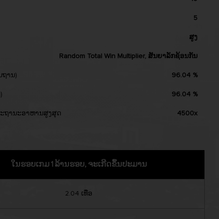
Pakistan
5
Vietnam
ສູງ
Random Total Win Multiplier, ສັນຍາລັກຊ້ອນກັນ
້ນຖານ)
96.04 %
)
96.04 %
ະຖານະອາຫານສູງສຸດ
4500x
ໃນຮອບເກມ 1 ລ້ານຮອບ, ຈະເກີດຂຶ້ນປະມານ
2.04 ເທື່ອ