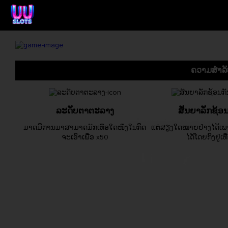
ຄວາມສຳລັ
ລະດັບຕາຕະລາງ
ສັນຍາລັກຊ້ອນ
ມາດມີການມາສາມາດມັກເທື່ອໃດໜຶ່ງໃນກິດ
ແຕ່ສຽງໃດໝາຍຢ່າງໄດ້ເພາ
ຈະເອົາເພື່ອ x50
ໄດ້ໂດຍກົງຢູ່ເທື