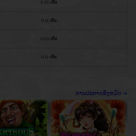
0.30 ເທື່ອ
0.12 ເທື່ອ
0.02 ເທື່ອ
0.12 ເທື່ອ
ການປະກາດທັງຫມົດ