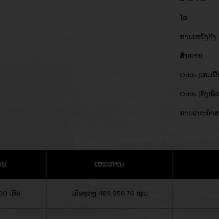
ໂອ
ການເຫນັງຕີງ
ສັນຍານ
Odds (ເກມພື
Odds (ທັງໝົດ
ການແນະນຳສ
ວນ
ເຫດການ
0 ເທື່ອ
ເມື່ອທຸກໆ 489,956.76 ໝຸນ