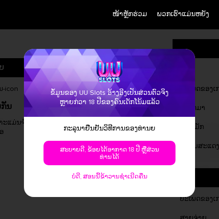
ໜ້າຫຼັກຮ່ວມ
ພວກເຮົາແມ່ນຫຍັງ
ບ
ຊື່
ປະເພດຂອງເ
ຂໍ້ມູນຂອງ UU Slots ອ້າງອີງເປັນສ່ວນຕົວຈິງ
ຫຼາຍກ່ວາ 18 ປີຂອງຄົນເດັກໂນ້ມແລ້ວ
ກັນ
ຕັ້ງລົດມາ
ຈຳນວນເງິນທີ່ໄດ້ໄປດ້ວຍຫຼາຍສູງສຸດ
ະແມ່ນຈໍາກັດ
ສະຫມັກ
ກະລຸນາຢືນຢັນວິທີການຂອງທ່ານຍ
່ອ
ສາມາດຈົດຂັດໄດ້ເຖິງ 25,000x
ຄວາມສະແດງ
ສະບາຍດີ, ຂ້ອຍໄດ້ອາກາດ 18 ປີ ຫຼືສ່ວນ
ທ່ານໄດ້
ບໍ່ດີ, ສອນນີ້ຂ້າວານຊໍາເນີດຄືນ
ປະເພດຂອງເ
ສາຍຈ່າຍ