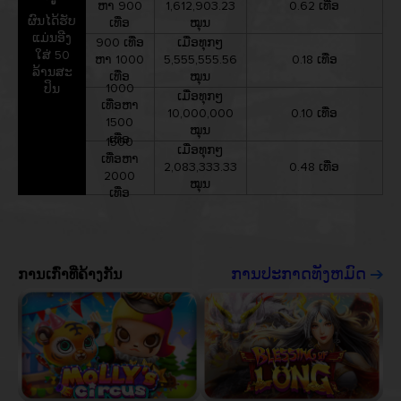
ຫາ 900
1,612,903.23
0.62 ເທື່ອ
ຜົນໄດ້ຮັບ
ເທື່ອ
ໝຸນ
ແມ່ນອີງ
900 ເທື່ອ
ເມື່ອທຸກໆ
ໃສ່ 50
ຫາ 1000
5,555,555.56
0.18 ເທື່ອ
ລ້ານສະ
ເທື່ອ
ໝຸນ
1000
ປິນ
ເມື່ອທຸກໆ
ເທື່ອຫາ
10,000,000
0.10 ເທື່ອ
1500
ໝຸນ
ເທື່ອ
1500
ເມື່ອທຸກໆ
ເທື່ອຫາ
2,083,333.33
0.48 ເທື່ອ
2000
ໝຸນ
ເທື່ອ
ການເກົ່າທີ່ຄ້າງກັນ
ການປະກາດທັງຫມົດ