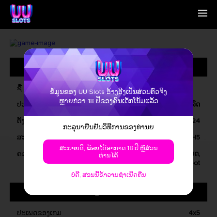
ໜ້າຫຼັກຮ່ວມ
English
ພວກເຮົາແມ່ນຫຍັງ
Simplified Chinese
ການດຳເນີນການ
Traditional Chinese
ຂໍ້ມູນທົ່ວໄປ
ຕິດຕໍ່ພວກເຮົາ
Bangladesh
ຂ່າວສານ
Phillipines
ຄຳຄົນນາມວິບັດ
Hindi
ຊື່
ຂໍ້ມູນຂອງ UU Slots ອ້າງອີງເປັນສ່ວນຕົວຈິງ
Indonesia
ຫຼາຍກ່ວາ 18 ປີຂອງຄົນເດັກໂນ້ມແລ້ວ
ປະເພດຂອງເກມ
ວິດີໂອສລົດ
Korean
Cambodia
ຕັ້ງລົດມາ
February, 2024
ກະລຸນາຢືນຢັນວິທີການຂອງທ່ານຍ
Laos
ສະຫມັກ
ວິນໂດຍ, iOS, ອັນດາວ, H5
Malay
ສະບາຍດີ, ຂ້ອຍໄດ້ອາກາດ 18 ປີ ຫຼືສ່ວນ
Burmese
ຄວາມສະແດງການດຳເນີນການ
Special Symbol, ການເກັບໂມດ,
ທ່ານໄດ້
Nepali
Jackpot
Thai
ບໍ່ດີ, ສອນນີ້ຂ້າວານຊໍາເນີດຄືນ
Pakistan
ກ່ຽວກັບເກມ
Vietnam
ປະເພດຂອງເກມ
4x5