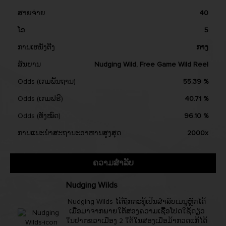
ສາຍຈ່າຍ
40
ໂອ
5
ການເຫນັງຕີງ
ກາງ
ສັນຍານ
Nudging Wild, Free Game Wild Reel
Odds (ເກມພື້ນຖານ)
55.39 %
Odds (ເກມຟຣີ)
40.71 %
Odds (ທັງໝົດ)
96.10 %
ການແນະນຳສະຖານະອາຫານສູງສຸດ
2000x
ຄວາມສຳລັບ
Nudging Wilds
Nudging Wilds ໄດ້ຖືກກະທູ້ເປັນສຳລັບເມນູຫຼັກໄດ້
ເມື່ອມາຈາກພາຍໃຕ້ສອງຄວາມເຊື້ອໂປດໃຊ້ດຽວ
ໃນປາກຂວາເມືອງ 2 ໃຕ້ໃນສອງເມື່ອມ້າກວດແກ້ໄດ້