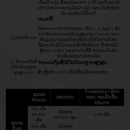
ເມື່ອເມົ້າດຽວ ທີ່ສອງໃຫມ່ຈາກ 2 ໃຕ້ ແລະໂມຄະເນັ
ດອ້າງໃຫມ່ຈາກແປງເມື່ອມ້າດຽວ ແລະເມື່ອຄົງຖ້ວຍ
ອົດ ແລະຕົນໄມ້ອົດແກ້
ເກມຟຣີ
ໂທດຕາມການໂດຍໂປດຖາມ, ເຄື່ອງ 1, 3, ແລະ 5 ຖືກ
ການອັບເດດແບບພະຍົມແຫຼນມະນຸ Caishen Wild
ທີ່ຂຽວຂວາງແລະຄົງກະທູ້ເປັນເປັນຕົວຢ່າງມີເສດ
ຖ້ອຍໆ ປົກໄມ້ໃນໄລຍະເອີ້ນທີ່ຢູ່ເທິງມາ. ຖ້າທ່ານມີ 1
ຫຼືການ scatter ຂອງທ່ານໃນທີ່ນີ້, ທ່ານຈະເປັນຄົນ
ຍົກເລີ່ມຂອງການໄຫວເພື່ອ.
ຈຳນວນເງິນທີ່ໄດ້ໄປດ້ວຍຫຼາຍສູງສຸດ
ສົ່ງເຫຼືອກັບ 2,000 ເພື່ອມີຕົວເລືອກຂອງທ່ານ!
ໃນຮອບເກມ 1 ລ້ານ
ຊະນະ
ເຫດການ
ຮອບ, ຈະເກີດຂຶ້ນ
ຈຳນວນ
ປະມານ
700 ເທື່ອ
ເມື່ອທຸກໆ
ຫາ 800
2.56 ເທື່ອ
390,625 ໝຸນ
ເທື່ອ
ຊະນະ
800 ເທື່ອ
ເມື່ອທຸກໆ
ຂໍ້ມູນ