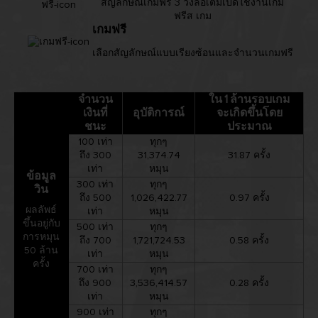
สัญลักษณ์เกมฟรี 3 วงล้อเต็มเปิดใช้งานเกม
ฟรีส เกม
เกมฟรี
เลือกสัญลักษณ์แบบเรียงซ้อนและจำนวนเกมฟรี
จำนวน
ใน 1 ล้านรอบเกม
เงินที่
อุบัติการณ์
จะเกิดขึ้นโดย
ชนะ
ประมาณ
100 เท่า
ทุกๆ
ถึง 300
31,374.74
31.87 ครั้ง
เท่า
หมุน
ข้อมูล
300 เท่า
ทุกๆ
วิน
ถึง 500
1,026,422.77
0.97 ครั้ง
ผลลัพธ์
เท่า
หมุน
ขึ้นอยู่กับ
500 เท่า
ทุกๆ
การหมุน
ถึง 700
1,721,724.53
0.58 ครั้ง
50 ล้าน
เท่า
หมุน
ครั้ง
700 เท่า
ทุกๆ
ถึง 900
3,536,414.57
0.28 ครั้ง
เท่า
หมุน
900 เท่า
ทุกๆ