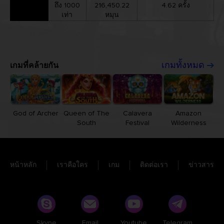
ถึง 1000
216,450.22
4.62 ครั้ง
เท่า
หมุน
เกมที่คล้ายกัน
เกมทั้งหมด
God of Archer
Queen of The
Calavera
Amazon
South
Festival
Wilderness
หน้าหลัก
เราคือใคร
เกม
ติดต่อเรา
ข่าวสาร
Skype
Email
Youtube
Telegram