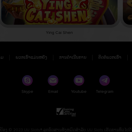
Ying Cai Shen
ວມ
ພວກເຮົາແມ່ນຫຍັງ
ການດຳເນີນການ
ຕິດຕໍ່ພວກເຮົາ
Skype
Email
Youtube
Telegram
້ອງ © 2023 UU Slots® ລູກອົດສານທັງຫມົດສຳລັບ UU Slots ເຮັດການທົ່ວໄປດັດແ