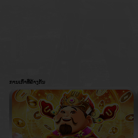
ການເກົ່າທີ່ຄ້າງກັນ