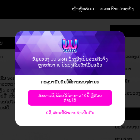
ໜ້າຫຼັກຮ່ວມ
ພວກເຮົາແມ່ນຫຍັງ
ບ
ຊື່
ປະເພດຂອງເ
ຂໍ້ມູນຂອງ UU Slots ອ້າງອີງເປັນສ່ວນຕົວຈິງ
ຫຼາຍກ່ວາ 18 ປີຂອງຄົນເດັກໂນ້ມແລ້ວ
Max Win
ຕັ້ງລົດມາ
ນັ້ນ Scatters
ຊະນະເຖິງ 1,000x ເທົ່າການເດີມພັນຂອງ
ສະຫມັກ
ກະລຸນາຢືນຢັນວິທີການຂອງທ່ານຍ
ອກລະຫວ່າງເກມ
ທ່ານ!
ຫຼື 5 ລາງວັນ
ຄວາມສະແດງ
ສະບາຍດີ, ຂ້ອຍໄດ້ອາກາດ 18 ປີ ຫຼືສ່ວນ
ມຟຣີ, ເປັນໄປໄດ້
ທ່ານໄດ້
ລື່ອນໄປໃສ່ມ້ວນ
ມຟຣີ.
ບໍ່ດີ, ສອນນີ້ຂ້າວານຊໍາເນີດຄືນ
ປະເພດຂອງເ
ສາຍຈ່າຍ