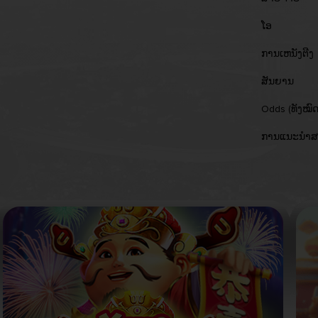
ໂອ
ການເຫນັງຕີງ
ສັນຍານ
Odds (ທັງໝົດ
ການແນະນຳສ