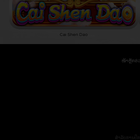
Cai Shen Dao
ໜ້າຫຼັກຮ່
ສຳລັບການປົກປ