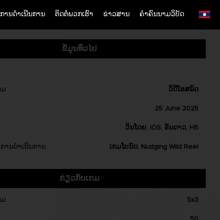
ການດຳເນີນການ
ຕິດຕໍ່ພວກເຮົາ
ຂ່າວສານ
ຄຳຄົນນາມວິບັດ
English
Simplified Chinese
ຂໍ້ມູນທົ່ວໄປ
Traditional Chinese
Bangladesh
Phillipines
ກມ
ວິດີໂອສລົດ
Hindi
25 June 2025
Indonesia
ວິນໂດຍ, iOS, ອັນດາວ, H5
Korean
Cambodia
ການດຳເນີນການ
ເກມໂບນັດ, Nudging Wild Reel
Laos
Malay
ກ່ຽວກັບເກມ
Burmese
ກມ
5x3
Nepali
Thai
50