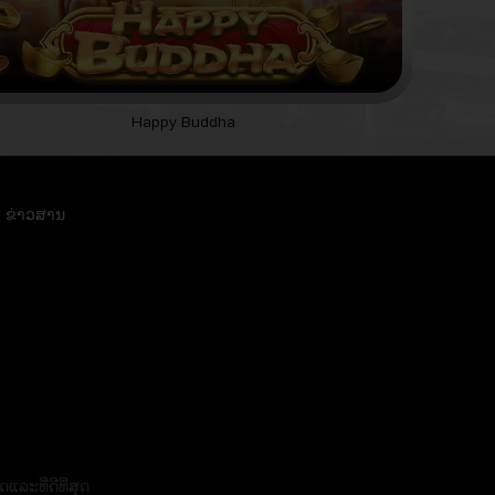
Happy Buddha
ຂ່າວສານ
ລະທີ່ດີທີ່ສຸດ