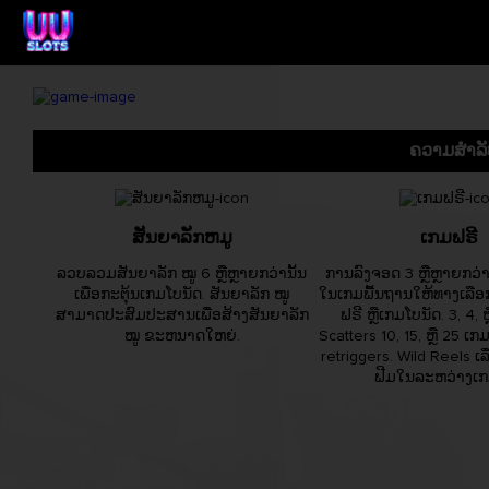
ຄວາມສຳລັ
ສັນຍາລັກຫມູ
ເກມຟຣີ
ລວບລວມສັນຍາລັກ ໝູ 6 ຫຼືຫຼາຍກວ່ານັ້ນ
ການລົງຈອດ 3 ຫຼືຫຼາຍກວ່າ
ເພື່ອກະຕຸ້ນເກມໂບນັດ. ສັນຍາລັກ ໝູ
ໃນເກມພື້ນຖານໃຫ້ທາງເລື
ສາມາດປະສົມປະສານເພື່ອສ້າງສັນຍາລັກ
ຟຣີ ຫຼືເກມໂບນັດ. 3, 4, 
ໝູ ຂະຫນາດໃຫຍ່.
Scatters 10, 15, ຫຼື 25 ເກ
retriggers. Wild Reels ເ
ຟີມໃນລະຫວ່າງເກ