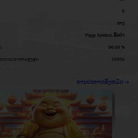
Pakistan
5
Vietnam
ກາງ
Piggy Symbol, ລີ້ນປ່າ
)
96.00 %
ະຖານະອາຫານສູງສຸດ
1,000x
ການປະກາດທັງຫມົດ