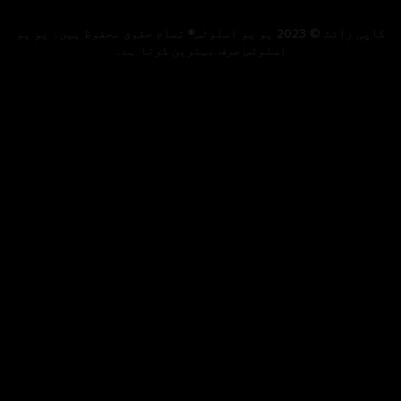
کاپی رائٹ © 2023 یو یو اسلوٹس® تمام حقوق محفوظ ہیں۔ یو یو
اسلوٹس صرف بہترین کرتا ہے۔