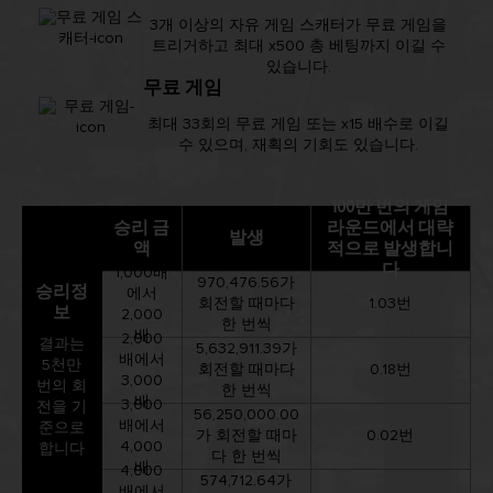
3개 이상의 자유 게임 스캐터가 무료 게임을
트리거하고 최대 x500 총 베팅까지 이길 수
있습니다.
무료 게임
최대 33회의 무료 게임 또는 x15 배수로 이길
수 있으며, 재획의 기회도 있습니다.
100만 번의 게임
승리 금
라운드에서 대략
발생
액
적으로 발생합니
다
1,000배
970,476.56가
승리정
에서
회전할 때마다
1.03번
보
2,000
한 번씩
배
2,000
결과는
5,632,911.39가
배에서
5천만
회전할 때마다
0.18번
3,000
번의 회
한 번씩
배
3,000
전을 기
56,250,000.00
배에서
준으로
가 회전할 때마
0.02번
4,000
합니다
다 한 번씩
배
4,000
574,712.64가
배에서