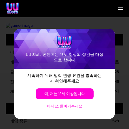
홈 페이지
English
우리는 누구인가요
Simplified Chinese
게임
Traditional Chinese
일반 정보
연락처
Bangladesh
뉴스
Phillipines
자주 묻는 질문
Hindi
이름
UU Slots 콘텐츠는 18세 이상의 성인을 대상
Indonesia
으로 합니다
게임 종류
비디오 슬롯
Korean
Cambodia
출시일
2월, 2023
계속하기 위해 법적 연령 요건을 충족하는
Laos
지 확인해주세요
진행 중
윈도우, iOS, 안드로이드, H5
Malay
Burmese
게임 특징
무료 게임, 프리 스핀 이전 게임
예, 저는 18세 이상입니다
Nepali
Thai
아니요, 돌아가주세요
게임 소개
Pakistan
Vietnam
게임 종류
5x3