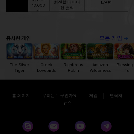
회전할 때마다
1.74번
10,000
한 번씩
배
유사한 게임
모든 게임
The Silver
Greek
Righteous
Amazon
Blessing 
Tiger
Lovebirds
Robin
Wilderness
Tu
홈 페이지
우리는 누구인가요
게임
연락처
뉴스