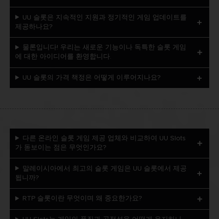
UU 슬롯은 지속적인 지원과 정기적인 게임 업데이트를
제공하나요?
물론입니다! 우리는 새로운 기능이나 독특한 슬롯 게임
에 대한 아이디어를 환영합니다.
UU 슬롯의 가격 책정은 어떻게 이루어지나요?
다른 온라인 슬롯 게임 제공 업체와 비교하여 UU Slots
가 돋보이는 점은 무엇인가요?
말레이시아에서 최고의 슬롯 게임은 UU 슬롯에서 제공
됩니까?
RTP 슬롯이란 무엇이며 왜 중요한가요?