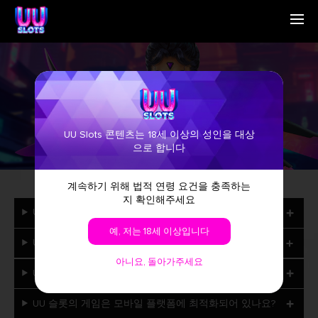
홈 페이지
English
우리는 누구인가요
Simplified Chinese
게임
Traditional Chinese
연락처
Bangladesh
뉴스
Phillipines
자주 묻는 질문
자주 묻는 질문
Hindi
UU Slots 콘텐츠는 18세 이상의 성인을 대상
Indonesia
으로 합니다
Korean
Cambodia
계속하기 위해 법적 연령 요건을 충족하는
Laos
지 확인해주세요
Malay
UU Slots는 무엇인가요?
Burmese
예, 저는 18세 이상입니다
Nepali
UU Slots의 주요 고객은 누구입니까?
Thai
아니요, 돌아가주세요
Pakistan
UU Slots는 어떻게 슬롯 게임의 품질을 보장합니까?
Vietnam
UU 슬롯의 게임은 모바일 플랫폼에 최적화되어 있나요?