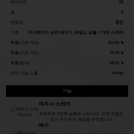
페이라인
25
릴
5
변동성
중간
기호
카스케이드 승리 배수기, 와일드 심볼, 1 개의 스캐터
확률(기본 게임)
82.40 %
확률(무료 게임)
13.70 %
확률(총계)
96.10 %
최대 기능 노출
1044x
기능
메두사 스캐터
무작위로 3번째 슬롯에 나타나며, 전체 와일드
또는 무작위로 게임을 부여합니다
배수