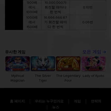
900배
10,000,000가
에서
회전할 때마다
0.10번
1000배
한 번씩
1000배
16,666,666.67
에서
가 회전할 때마
0.06번
1500배
다 한 번씩
유사한 게임
모든 게임
Mythical
The Silver
The Legendary
Lady of Kyoto
Magician
Tiger
Four
홈 페이지
우리는 누구인가요
게임
연락처
뉴스