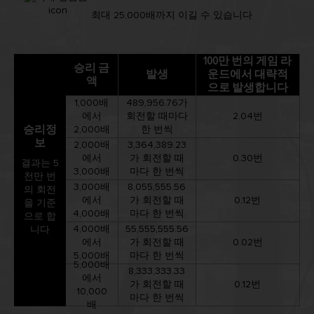
최대 25,000배까지 이길 수 있습니다
100만 번의 게임 라
승리 금
발생
운드에서 대략적
액
으로 발생합니다
1,000배
489,956.76가
에서
회전할 때마다
2.04번
승리정
2,000배
한 번씩
보
2,000배
3,364,389.23
에서
가 회전할 때
0.30번
결과는 5
3,000배
마다 한 번씩
천만 번
3,000배
8,055,555.56
의 회전
에서
가 회전할 때
0.12번
을 기준
4,000배
마다 한 번씩
으로 합
4,000배
55,555,555.56
니다
에서
가 회전할 때
0.02번
5,000배
마다 한 번씩
5,000배
8,333,333.33
에서
가 회전할 때
0.12번
10,000
마다 한 번씩
배