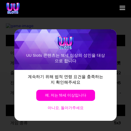
홈 페이지
English
우리는 누구인가요
Simplified Chinese
게임
Traditional Chinese
일반 정보
연락처
Bangladesh
뉴스
Phillipines
자주 묻는 질문
Hindi
이름
UU Slots 콘텐츠는 18세 이상의 성인을 대상
Indonesia
으로 합니다
게임 종류
비디오 슬롯
Korean
Cambodia
출시일
12월, 2022
계속하기 위해 법적 연령 요건을 충족하는
Laos
지 확인해주세요
진행 중
윈도우, iOS, 안드로이드, H5
Malay
Burmese
게임 특징
-
예, 저는 18세 이상입니다
Nepali
Thai
아니요, 돌아가주세요
게임 소개
Pakistan
Vietnam
게임 종류
5x3