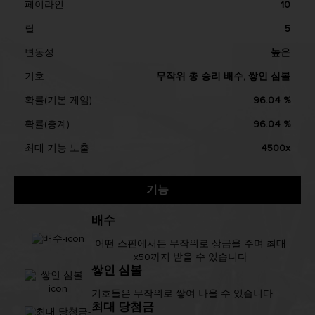
페이라인
10
릴
5
변동성
높은
기호
무작위 총 승리 배수, 쌓인 심볼
확률(기본 게임)
96.04 %
확률(총계)
96.04 %
최대 기능 노출
4500x
기능
배수
어떤 스핀에서든 무작위로 상금을 주며 최대
x50까지 받을 수 있습니다
쌓인 심볼
기호들은 무작위로 쌓여 나올 수 있습니다
최대 당첨금